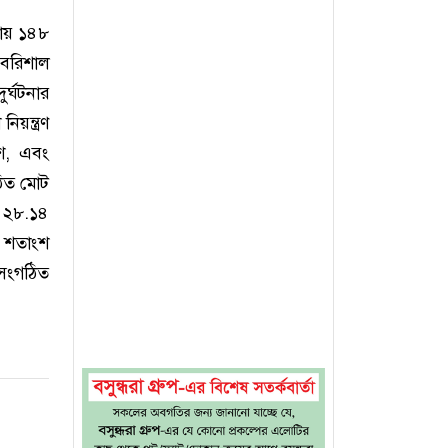
নায় ১৪৮
বরিশাল
র্ঘটনার
য়ন্ত্রণ
শ, এবং
ঠিত মোট
 ২৮.১৪
১ শতাংশ
 সংগঠিত