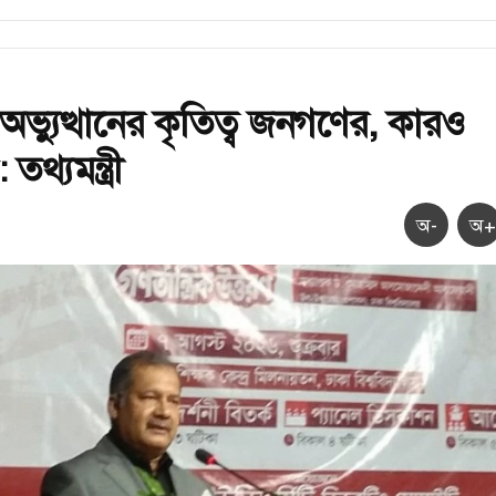
অভ্যুত্থানের কৃতিত্ব জনগণের, কারও
থ্যমন্ত্রী
অ-
অ+