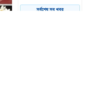
কয়েক ডজন
৪
সর্বশেষ সব খবর
অভিবাসনপ্রত্যাশীকে উদ্ধার
গ্রিসের, বেশিরভাগ বাংলাদেশি
জুলাই গণঅভ্যুত্থানের কৃতিত্ব
৫
জনগণের, কারও একার নয়:
তথ্যমন্ত্রী
ভারত থেকে ২ দশমিক ৩
৬
মেট্রিক টন টিয়ার গ্যাস
আমদানি
ণের বলে
্দোলনের