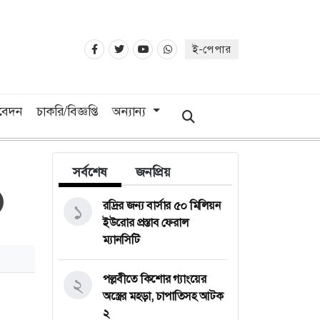
ই-পেপার
িবেদন
চাকরি/বিজ্ঞপ্তি
অন্যান্য
সর্বশেষ
জনপ্রিয়
রদ্রির জন্য বার্সার ৫০ মিলিয়ন
১
ইউরোর প্রস্তাব ফেরাল
ম্যানসিটি
পল্লবীতে কিশোর গ্যাংয়ের
২
অস্ত্রের মহড়া, চাপাতিসহ আটক
২