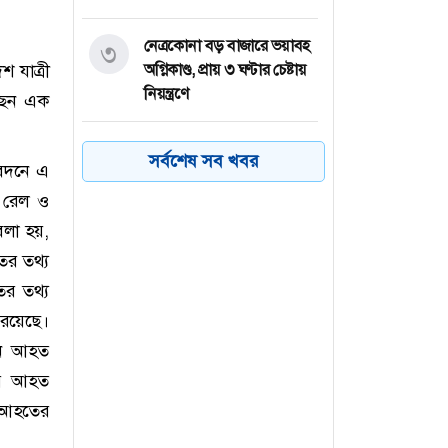
নেত্রকোনা বড় বাজারে ভয়াবহ
৩
 যাত্রী
অগ্নিকাণ্ড, প্রায় ৩ ঘণ্টার চেষ্টায়
নিয়ন্ত্রণে
ছেন এক
কয়েক ডজন
৪
সর্বশেষ সব খবর
বেদনে এ
অভিবাসনপ্রত্যাশীকে উদ্ধার
গ্রিসের, বেশিরভাগ বাংলাদেশি
, রেল ও
বলা হয়,
জুলাই গণঅভ্যুত্থানের কৃতিত্ব
৫
ের তথ্য
জনগণের, কারও একার নয়:
র তথ্য
তথ্যমন্ত্রী
 রয়েছে।
জন আহত
ভারত থেকে ২ দশমিক ৩
৬
মেট্রিক টন টিয়ার গ্যাস
আর আহত
আমদানি
 আহতের