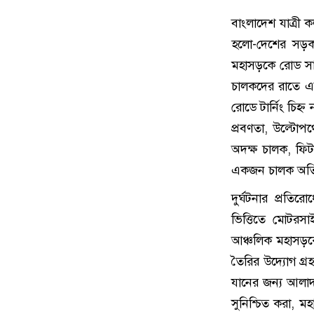
বাংলাদেশ যাত্রী 
হলো-দেশের সড়ক
মহাসড়কে রোড সাই
চালকদের রাতে এ
রোডে টার্নিং চিহ্ন
প্রবণতা, উল্টোপ
অদক্ষ চালক, ফিট
একজন চালক অতির
দুর্ঘটনার প্রত
ভিত্তিতে মোটরস
আঞ্চলিক মহাসড়কে
তৈরির উদ্যোগ গ্
যানের জন্য আলাদা
সুনিশ্চিত করা, ম