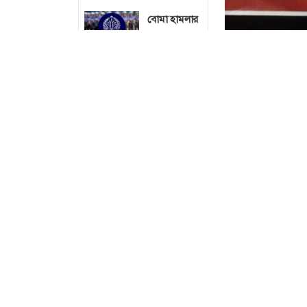
বোমা হামলার
শঙ্কায় সারা
দেশে পুলিশের
হাই অ্যালার্ট
জারি
১৯৭১ সালের
যুদ্ধ ছিল
জনতার,
কোনো
রাজনৈতিক
দলের নয় :
ভারপ্রাপ্ত
রাষ্ট্রপতি
জুলাই গণঅভ্যুত্থ
মন্তব্য করেছেন ত
গুলশানে
কৃতিত্ব নিজেদের 
আওয়ামী লীগ