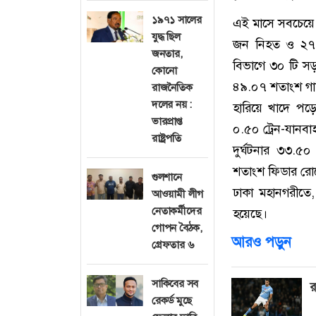
১৯৭১ সালের
এই মাসে সবচেয়ে 
যুদ্ধ ছিল
জন নিহত ও ২৭১
জনতার,
বিভাগে ৩০ টি স
কোনো
৪৯.০৭ শতাংশ গাড়ি
রাজনৈতিক
দলের নয় :
হারিয়ে খাদে পড়
ভারপ্রাপ্ত
০.৫০ ট্রেন-যানবা
রাষ্ট্রপতি
দুর্ঘটনার ৩৩.
শতাংশ ফিডার রোড
গুলশানে
ঢাকা মহানগরীতে
আওয়ামী লীগ
নেতাকর্মীদের
হয়েছে।
গোপন বৈঠক,
আরও পড়ুন
গ্রেফতার ৬
সাকিবের সব
র
রেকর্ড মুছে