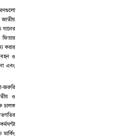
কারণগুলো
 জাতীয়
ত যানের
ও ফিডার
ন্য করার
রিবহন ও
ানো এবং
ো-জরুরি
জাতীয় ও
্ষ চালক
রুতগতির
্মঘণ্টা
মার্কিং