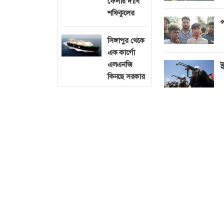
ফেলার দাবি
শফিকুলের
প
সিঙ্গাপুর থেকে
এক কার্গো
এলএনজি
ই
কিনছে সরকার