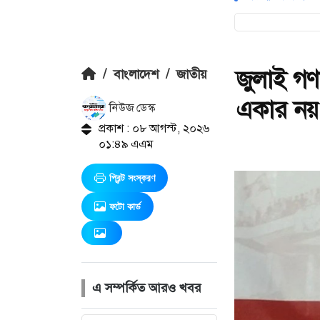
জুলাই গণ
/
বাংলাদেশ
/
জাতীয়
একার নয়: ত
নিউজ ডেস্ক
প্রকাশ : ০৮ আগস্ট, ২০২৬
০১:৪৯ এএম
প্রিন্ট সংস্করণ
ফটো কার্ড
এ সম্পর্কিত আরও খবর