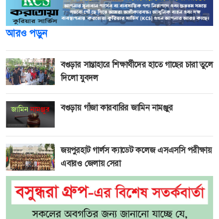
আরও পড়ুন
বগুড়ার সান্তাহারে শিক্ষার্থীদের হাতে গাছের চারা তুলে
দিলো যুবদল
বগুড়ায় গাঁজা কারবারির জামিন নামঞ্জুর
জয়পুরহাট গার্লস ক্যাডেট কলেজ এসএসসি পরীক্ষায়
এবারও জেলায় সেরা