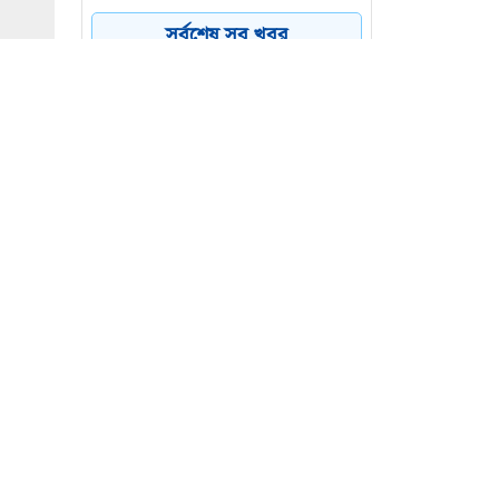
৪
ফাঁসকারীদের কারাদণ্ডের
সর্বশেষ সব খবর
হুঁশিয়ারি ট্রাম্পের
বিএনপির সংসদ সদস্য
৫
বীথিকাকে আইনি নোটিশ
দিলেন আসিফ মাহমুদ
নতুন বিশ্বরেকর্ড গড়লেন জস
৬
বাটলার
 বীথিকা
্র আসিফ
জে দেয়া