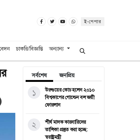
ই-পেপার
িবেদন
চাকরি/বিজ্ঞপ্তি
অন্যান্য
ের
সর্বশেষ
জনপ্রিয়
উরুগুয়ের কোচ হলেন ২০১০
১
বিশ্বকাপের গোল্ডেন বল জয়ী
ফোরলান
শীর্ষ মাদক কারবারিদের
২
তালিকা প্রস্তুত করা হচ্ছে:
স্বরাষ্ট্রমন্ত্রী