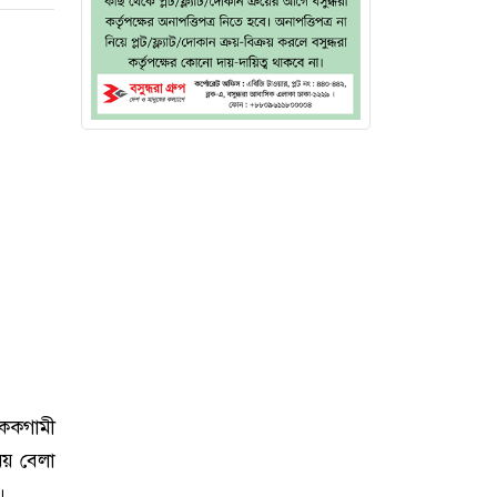
ককগামী
ময় বেলা
।