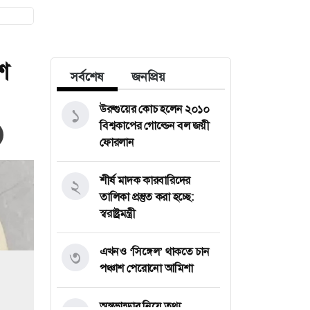
শ
সর্বশেষ
জনপ্রিয়
উরুগুয়ের কোচ হলেন ২০১০
১
বিশ্বকাপের গোল্ডেন বল জয়ী
ফোরলান
শীর্ষ মাদক কারবারিদের
২
তালিকা প্রস্তুত করা হচ্ছে:
স্বরাষ্ট্রমন্ত্রী
এখনও ‘সিঙ্গেল’ থাকতে চান
৩
পঞ্চাশ পেরোনো আমিশা
অস্ত্রভান্ডার নিয়ে তথ্য