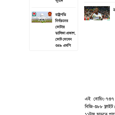
ফুয়াদ
২
রাষ্ট্রপতি
নির্বাচনের
ভোটার
তালিকা প্রকাশ,
ভোট দেবেন
৩৪৯ এমপি
এই বোয়িং-৭৩৭ 
বিজি-৩৮৮ ফ্লাইট।
১১টায় ছাড়তে পারে