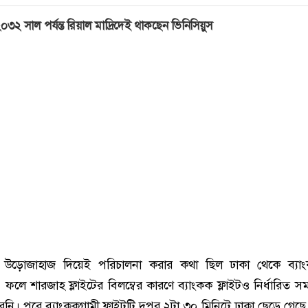
০৩২ সাল পর্যন্ত রিয়াল মাদ্রিদেই থাকছেন ভিনিসিয়ুস
উড়োজাহাজ দিয়েই পরিচালনা করার কথা ছিল ঢাকা থেকে ব্যাং
 ফলে শারজাহ ফ্লাইটের বিলম্বের কারণে ব্যাংকক ফ্লাইটও নির্ধারিত স
নি। পরে ব্যাংককগামী ফ্লাইটটি দুপুর ২টা ৩০ মিনিটে ঢাকা ছেড়ে গেছে