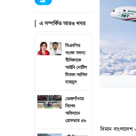
এ সম্পর্কিত আরও খবর
বিএনপির
সংসদ সদস্য
বীথিকাকে
আইনি নোটিশ
দিলেন আসিফ
মাহমুদ
তেজগাঁওয়ে
বিশেষ
অভিযানে
গ্রেফতার ৫৬
বিমান বাংলাদেশ এ