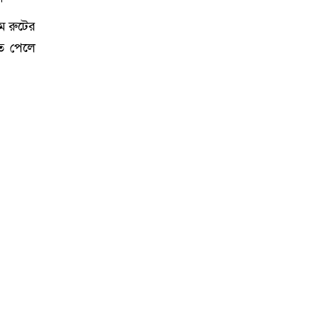
ম রুটের
েত পেলে