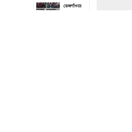
তেজগাঁওয়ে
বিশেষ
অভিযানে
গ্রেফতার ৫৬
বৃষ্টি নিয়ে নতুন
ছবি : 
বার্তা দিল
আবহাওয়া
অফিস
চলতি মাসেই
ঘোষণা হতে
মিথ্যা অভিযোগে 
পারে
বিনতে হোসাইনকে 
ছাত্রদলের নতুন
মাহমুদ সজীব ভূঁই
কমিটি,
আলোচনার
কেন্দ্রে যাঁরা
বৃহস্পতিবার (৬ 