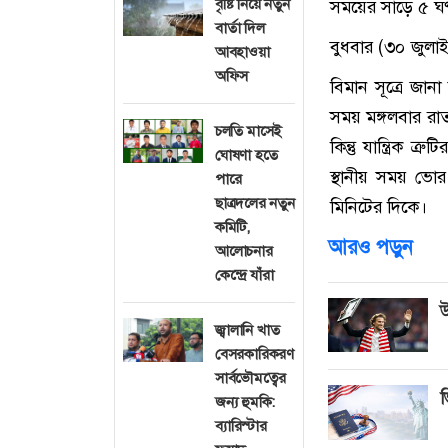
বৃষ্টি নিয়ে নতুন
সময়ের সাড়ে ৫ ঘণ্
বার্তা দিল
বুধবার (৩০ জুলাই
আবহাওয়া
অফিস
বিমান সূত্রে জান
সময় মঙ্গলবার রা
চলতি মাসেই
কিন্তু যান্ত্রিক 
ঘোষণা হতে
স্থানীয় সময় ভোর
পারে
ছাত্রদলের নতুন
মিনিটের দিকে।
কমিটি,
আরও পড়ুন
আলোচনার
কেন্দ্রে যাঁরা
উ
জ্বালানি খাত
বেসরকারিকরণ
সার্বভৌমত্বের
ভ
জন্য হুমকি:
ব্যারিস্টার