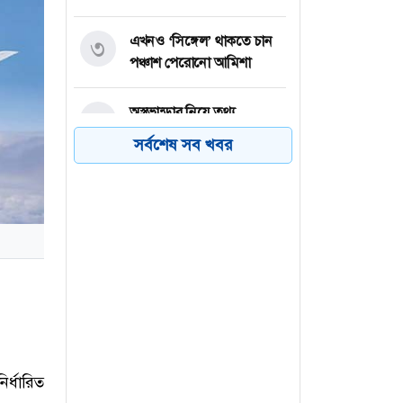
এখনও ‘সিঙ্গেল’ থাকতে চান
৩
পঞ্চাশ পেরোনো আমিশা
অস্ত্রভান্ডার নিয়ে তথ্য
৪
ফাঁসকারীদের কারাদণ্ডের
সর্বশেষ সব খবর
হুঁশিয়ারি ট্রাম্পের
বিএনপির সংসদ সদস্য
৫
বীথিকাকে আইনি নোটিশ
দিলেন আসিফ মাহমুদ
নতুন বিশ্বরেকর্ড গড়লেন জস
৬
বাটলার
র্ধারিত