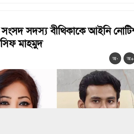
 সংসদ সদস্য বীথিকাকে আইনি নোটি
সিফ মাহমুদ
অ-
অ+