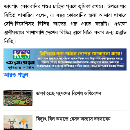
জায়গায় কোরবানির পশুর চাহিদা পূরণে ভূূমিকা রাখবে। উপজেলার
বিভিন্ন খামারিরা বলেন, এ বছর কোরবানির জন্য আমারা খামারে
দেশি-বিদেশিসহ বিভিন্ন জাতের গরু প্রস্তুত করেছি। এগুলো
স্থানীয়ভাবে পাশাপাশি দেশের বিভিন্ন স্থানে বিক্রি করার জন্য প্রস্তুতি
নিচ্ছি।
আরও পড়ুন
ডাকা হচ্ছে সংসদের বিশেষ অধিবেশন
বিদ্যুৎ বিল কমাতে যেসব অভ্যাস বদলাবেন