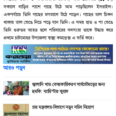
সকালে বাড়ির পাশে গাছে উঠে আম পাড়ছিলেন ইসরাইল।
একপর্যায়ে তিনি গাছের মগডালে উঠে পড়েন। গাছের ডাল চিকন
থাকায় ডাল ভেঙে নিচে পড়ে যান তিনি। এ সময় হাত ও পা ভেঙে
তিনি গুরুতর আহত হলে পরিবারের সদস্যরা তাকে উদ্ধার করে
প্রথমে চাটমোহর উপজেলা স্বাস্থ্য কমপ্লেক্স এ ভর্তি করে।
আরও পড়ুন
জ্বালানি খাত বেসরকারিকরণ সার্বভৌমত্বের জন্য
হুমকি: ব্যারিস্টার ফুয়াদ
চার মন্ত্রণালয়-বিভাগে নতুন সচিব নিয়োগ