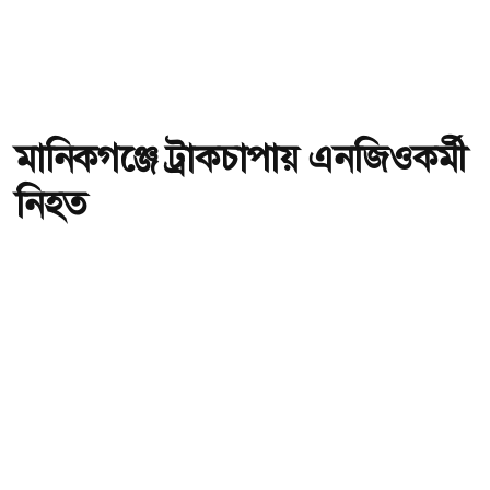
মানিকগঞ্জে ট্রাকচাপায় এনজিওকর্মী
নিহত
অ-
অ+