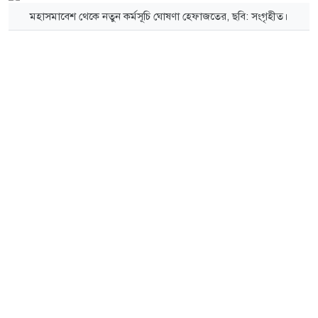
মহাসমাবেশ থেকে নতুন কর্মসূচি ঘোষণা হেফাজতের, ছবি: সংগৃহীত।