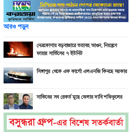
আরও পড়ুন
নেত্রকোণায় বড়বাজারে ভয়াবহ আগুন, নিয়ন্ত্রণে
ফায়ার সার্ভিসের ৭ ইউনিট
সিঙ্গাপুর থেকে এক কার্গো এলএনজি কিনছে সরকার
সাকিবের সব রেকর্ড মুছে ফেলার দাবি শফিকুলের