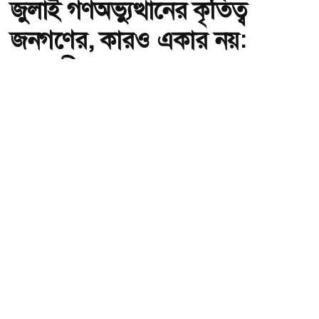
জুলাই গণঅভ্যুত্থানের কৃতিত্ব
জনগণের, কারও একার নয়:
তথ্যমন্ত্রী
অ-
অ+