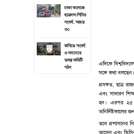
ঢাকা কলেজে
ছাত্রদল-শিবির
সংঘর্ষ, আহত
৩০
জবিতে সংঘর্ষ:
৩ সদস্যের
তদন্ত কমিটি
এদিকে বিশ্ববিদ্য
গঠন
সঙ্গে কথা বলছেন
প্রসঙ্গত, ছাত্র র
এবং সাধারণ শিক্ষ
হন। এরপর ২৫ ফেব
অনির্দিষ্টকালের জ
তবে প্রশাসনের নিষ
আসেন এবং ভিসির