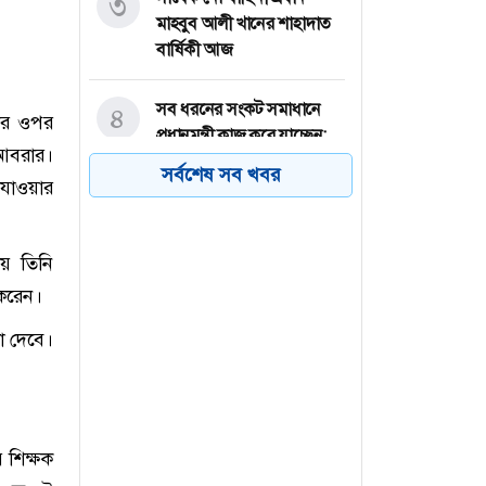
৩
মাহবুব আলী খানের শাহাদাত
বার্ষিকী আজ
সব ধরনের সংকট সমাধানে
৪
িটির ওপর
প্রধানমন্ত্রী কাজ করে যাচ্ছেন:
 আবরার।
রিজভী
সর্বশেষ সব খবর
ে যাওয়ার
ক্ষেপণাস্ত্র হামলায় লোহিত
৫
সাগরে ভারতীয় জাহাজ ডুবি
ময় তিনি
 করেন।
মেসি জাদুতে ইন্টার মায়ামির
৬
বড় জয়
মা দেবে।
ে শিক্ষক