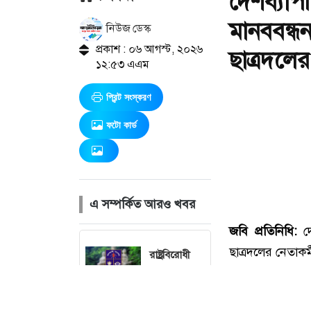
দেশব্যাপী
মানববন্ধ
নিউজ ডেস্ক
প্রকাশ : ০৬ আগস্ট, ২০২৬
ছাত্রদলের
১২:৫৩ এএম
প্রিন্ট সংস্করণ
ফটো কার্ড
এ সম্পর্কিত আরও খবর
রাষ্ট্রবিরোধী
অপতৎপরতায়
জড়িত
শিক্ষকদের