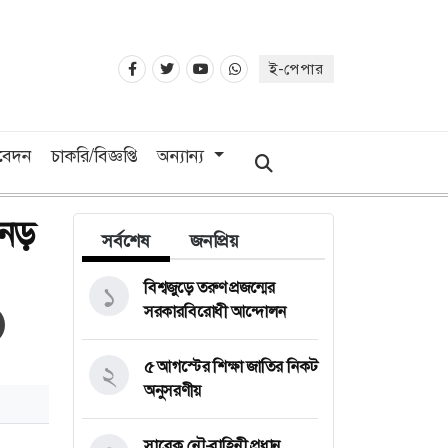
ই-পেপার
িবেদন
চাকরি/বিজ্ঞপ্তি
অন্যান্য
অনড়
সর্বশেষ
জনপ্রিয়
বিশ্বজুড়ে তরুণ প্রজন্মের
১
সরকারবিরোধী আন্দোলন
৫ আগস্টের শিক্ষা জাতির নিকট
২
অনুসরণীয়
সাবেক নৌ-বাহিনী প্রধান