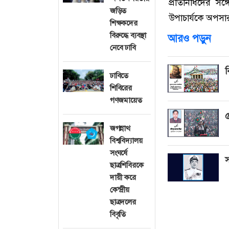
প্রতিনিধিদের সঙ্
জড়িত
উপাচার্যকে অপসার
শিক্ষকদের
বিরুদ্ধে ব্যবস্থা
আরও পড়ুন
নেবে ঢাবি
ব
ঢাবিতে
শিবিরের
গণজমায়েত
৫
জগন্নাথ
বিশ্ববিদ্যালয়
সংঘর্ষে
স
ছাত্রশিবিরকে
দায়ী করে
কেন্দ্রীয়
ছাত্রদলের
বিবৃতি