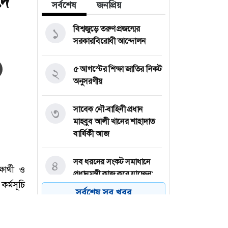
দে
সর্বশেষ
জনপ্রিয়
বিশ্বজুড়ে তরুণ প্রজন্মের
১
সরকারবিরোধী আন্দোলন
৫ আগস্টের শিক্ষা জাতির নিকট
২
অনুসরণীয়
সাবেক নৌ-বাহিনী প্রধান
৩
মাহবুব আলী খানের শাহাদাত
বার্ষিকী আজ
সব ধরনের সংকট সমাধানে
৪
প্রধানমন্ত্রী কাজ করে যাচ্ছেন:
রিজভী
সর্বশেষ সব খবর
ক্ষেপণাস্ত্র হামলায় লোহিত
৫
সাগরে ভারতীয় জাহাজ ডুবি