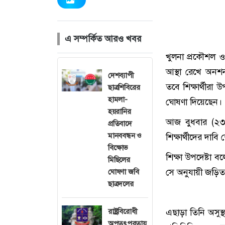
এ সম্পর্কিত আরও খবর
খুলনা প্রকৌশল ও প
আস্থা রেখে অনশন
দেশব্যাপী
তবে শিক্ষার্থীরা 
ছাত্রশিবিরের
হামলা-
ঘোষণা দিয়েছেন।
হয়রানির
আজ বুধবার (২৩ 
প্রতিবাদে
মানববন্ধন ও
শিক্ষার্থীদের দ
বিক্ষোভ
শিক্ষা উপদেষ্টা 
মিছিলের
সে অনুযায়ী জড়ি
ঘোষণা জবি
ছাত্রদলের
রাষ্ট্রবিরোধী
এছাড়া তিনি অসুস্থ
অপতৎপরতায়