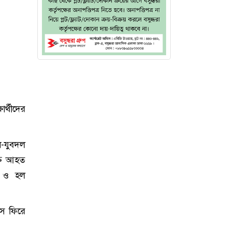
র্থীদের
দল-যুবদল
্তি আহত
রম ও হল
াসে ফিরে