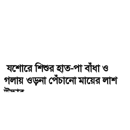
যশোরে শিশুর হাত-পা বাঁধা ও
গলায় ওড়না পেঁচানো মায়ের লাশ
উদ্ধার
অ-
অ+