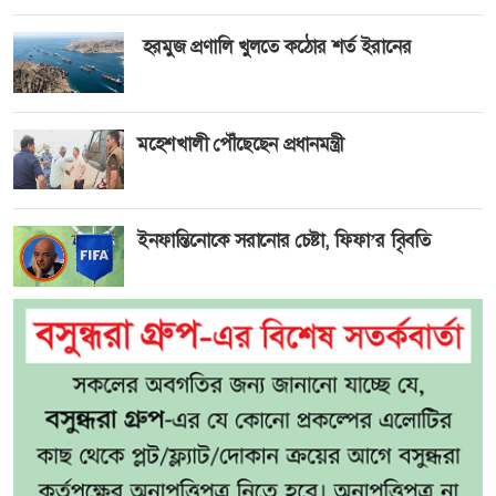
হরমুজ প্রণালি খুলতে কঠোর শর্ত ইরানের
মহেশখালী পৌঁছেছেন প্রধানমন্ত্রী
ইনফান্তিনোকে সরানোর চেষ্টা, ফিফা’র বিৃবতি