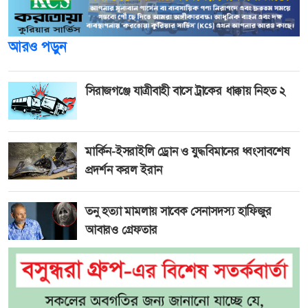
আরও পড়ুন
সিরাজগঞ্জে যাত্রীবাহী বাসে ট্রাকের ধাক্কায় নিহত ২
মার্কিন-ইসরাইলি ড্রোন ও যুদ্ধবিমানের ধ্বংসাবশেষ
প্রদর্শন করল ইরান
তনু হত্যা মামলায় সাবেক সেনাসদস্য হাফিজুর
আবারও গ্রেফতার