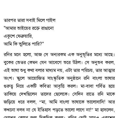
তারপর তারা সবাই মিলে গাইল
"আমার ভাইয়ের রক্তে রাঙানো
একুশে ফেব্রুয়ারি,
আমি কি ভুলিতে পারি?"
রনির মনে হলো, আজ সে অন্যরকম এক অনুভূতির মধ্যে আছে।
বুকের ভেতর কেমন যেন আবেগে ভরে উঠল। সে অনুভব করল,
এই ভাষা শুধু কথা বলার মাধ্যম নয়, এটা তার পরিচয়, তার আত্মার
অংশ। স্কুলে আয়োজিত সাংস্কৃতিক অনুষ্ঠানে রনি বাংলা ভাষার
গুরুত্ব নিয়ে একটি কবিতা আবৃত্তি করল। মা-বাবা গর্বিত হয়ে
তাকিয়ে দেখছিলেন তাদের ছেলেকে। সেদিন রাতে রনি মাকে
জড়িয়ে ধরে বলল, “মা, আমি বাংলা ভাষাকে ভালোবাসি! আর
কখনো বলব না যে ইতিহাস পড়তে ভালো লাগে না!” মা হাসলেন,
চোখের কোণে জল চিকচিক করল। রনির ছোট্ট মনেও একুশের