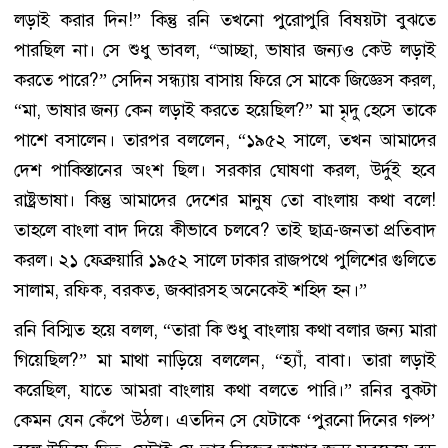
লড়াই করার দিন!” কিন্তু রনি তখনো পুরোপুরি বিষয়টা বুঝতে
পারছিল না। সে শুধু ভাবল, “আচ্ছা, ভাষার জন্যও কেউ লড়াই
করতে পারে?” সেদিন সন্ধ্যায় বাসায় ফিরে সে মাকে জিজ্ঞেস করল,
“মা, ভাষার জন্য কেন লড়াই করতে হয়েছিল?” মা মৃদু হেসে তাকে
পাশে বসালেন। তারপর বললেন, “১৯৫২ সালে, তখন আমাদের
দেশ পাকিস্তানের অংশ ছিল। সরকার ঘোষণা করল, উর্দুই হবে
রাষ্ট্রভাষা। কিন্তু আমাদের দেশের মানুষ তো বাংলায় কথা বলে!
তাহলে বাংলা বাদ দিয়ে কীভাবে চলবে? তাই ছাত্র-জনতা প্রতিবাদ
করল। ২১ ফেব্রুয়ারি ১৯৫২ সালে ঢাকার রাজপথে পুলিশের গুলিতে
সালাম, রফিক, বরকত, জব্বারসহ অনেকেই শহিদ হন।”
রনি বিস্মিত হয়ে বলল, “তারা কি শুধু বাংলায় কথা বলার জন্য মারা
গিয়েছিল?” মা মাথা নাড়িয়ে বললেন, “হ্যাঁ, বাবা। তারা লড়াই
করেছিল, যাতে আমরা বাংলায় কথা বলতে পারি।” রনির বুকটা
কেমন যেন কেঁপে উঠল। এতদিন সে যেটাকে ‘পুরনো দিনের গল্প’