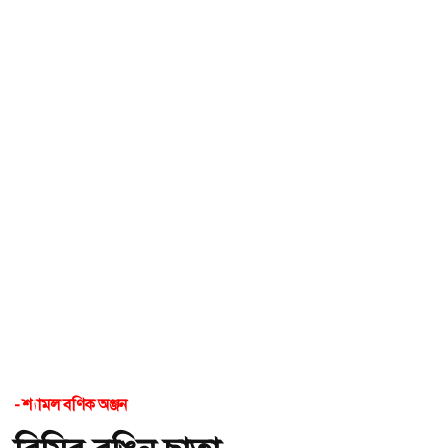
- শ্যামল বণিক অঞ্জন