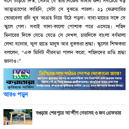
বলে উড়িয়ে দিত, সেটাই যে তার নিজের ভাষার জন্য সবচেয়ে বড়
আত্মত্যাগের কাহিনি, সেটা সে বুঝতে পারল। ২১ ফেব্রুয়ারির
ভোরবেলা রনি খুব আগ্রহ নিয়ে উঠে পড়ল। বাবা-মায়ের সঙ্গে সে
স্কুলে গেল। সবাই সাদা-কালো পোশাক পরে এসেছে। শহিদ
মিনারের দিকে যেতে যেতে সে দেখল, চারদিকে বাংলা বর্ণমালা
লেখা ব্যানার, ফুল হাতে মানুষ আর বুকভরা শ্রদ্ধা। স্কুলের শিক্ষকরা
বললেন, “এক মিনিট নীরবতা পালন করো, শহিদদের প্রতি শ্রদ্ধা
জানাও।”
আরও পড়ুন
বগুড়ার শেরপুরে আ’লীগ নেতাসহ ৩ জন গ্রেফতার