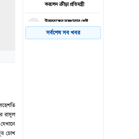
করলেন ক্রীড়া প্রতিমন্ত্রী
উত্তরবঙ্গের সুস্থধারার শ্রেষ্ট
৪
সাংস্কৃতিক প্রতিষ্ঠান জোতদার
সর্বশেষ সব খবর
বাউল মুকুল সাংস্কৃতিক গোষ্ঠীর
দীর্ঘ ৩৫ বছরের পথচলা
পাইপলাইনে লিকেজ,
৫
জেলাজুড়ে গ্যাস সরবরাহ বন্ধ
তারেক রহমানকে ‘কথিত
৬
প্রধানমন্ত্রী’ বললেন নাসীরুদ্দীন
পাটওয়ারী
বেহেশতি
র রাসুল
 যেখানে
দূর চোখ