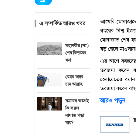
আখেরি মোনাজাতে
এ সম্পর্কিত আরও খবর
বছরের বিশ্ব ইজত
মোনাজাত শেষ হয়
মহানবীর (সা.)
বড় ছেলে মাওলানা
শেষ বিদায়ের
ক্ষণ
এর আগে ফজরের প
তরজমা করেন বা
যেমন অন্তর
হেদায়েতের বয়ান
চান আল্লাহ
তরজমা করেন বাংল
আরও পড়ুন
সময়ের আগেই
কি ফরজ
নামাজ পড়া
র
যায়?