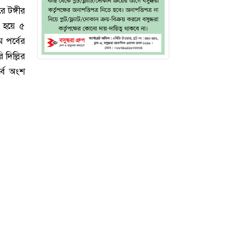
 টঙ্গীর
ু হয়ে ৫
 পর্বের
দিল্লির
র্বে অংশ