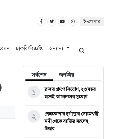
ই-পেপার
িবেদন
চাকরি/বিজ্ঞপ্তি
অন্যান্য
সর্বশেষ
জনপ্রিয়
রানার গ্রুপে নিয়োগ, ২৩ বছর
১
হলেই আবেদনের সুযোগ
নেত্রকোনার দুর্গাপুরে সোমেশ্বরী
২
নদী থেকে ব্যক্তির মরদেহ
উদ্ধার