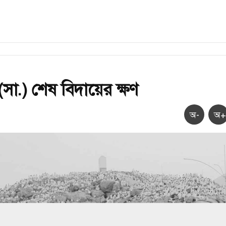
সা.) শেষ বিদায়ের ক্ষণ
অ-
অ+