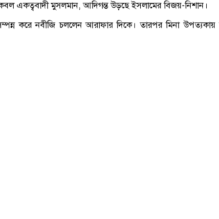
ে কেবল একত্ববাদী মুসলমান, আদিগন্ত উড়ছে ইসলামের বিজয়-নিশান।
দি সম্পন্ন করে নবীজি চললেন আরাফার দিকে। তারপর মিনা উপত্যকায় 
দ্দেশে রাখলেন সেই ঐতিহাসিক বক্তব্য। ইতিহাস যাকে বিদায় হজের ভ
জও এবং স্মরণে রাখবে দুনিয়ার শেষ দিনটির পরও! রাসুল সেদিন তাঁ
াদের বলব, তা মনোযোগ দিয়ে শুনুন। আমার আশঙ্কা হয়, আপনাদ
 সুযোগ বুঝিবা আর আমার হবে না। হে মুসলমানরা, আঁধার যুগের সমস্ত
ান। নব আলোকে পথ চলতে শিখুন। আজ থেকে বাতিল হয়ে গেল অতীত
াপ প্রথা এবং যাবতীয় অনাচার।
 মুসলমান ভাই-ভাই। কেউ কারুর থেকে ছোট নন, কারুর থেকে বড
বাই-ই সমান। নারী জাতির কথা ভুলবেন না। নারীর ওপর পুরুষের
 পুরুষের ওপর নারীরও সেইরূপ অধিকার। তাঁদের প্রতি অবিচার কর
হকে সাক্ষী রেখে আপনারা আপনাদের স্ত্রীদের গ্রহণ করেছেন।
্বন্ধে বাড়াবাড়ি করবেন না। এই বাড়াবাড়ির ফলেই অতীতে বহু জাত