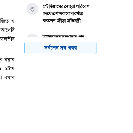
স্টেডিয়ামের নোংরা পরিবেশ
৩
দেখে প্রশাসককে বরখাস্ত
য়োজিত এ
করলেন ক্রীড়া প্রতিমন্ত্রী
র আখেরি
উত্তরবঙ্গের সুস্থধারার শ্রেষ্ট
৪
ন্ধলভীর
সাংস্কৃতিক প্রতিষ্ঠান জোতদার
সর্বশেষ সব খবর
বাউল মুকুল সাংস্কৃতিক গোষ্ঠীর
দীর্ঘ ৩৫ বছরের পথচলা
ার বয়ান
ে ৯টায়
পাইপলাইনে লিকেজ,
৫
র বয়ান
জেলাজুড়ে গ্যাস সরবরাহ বন্ধ
তারেক রহমানকে ‘কথিত
৬
প্রধানমন্ত্রী’ বললেন নাসীরুদ্দীন
পাটওয়ারী