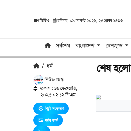
ভিডিও
রবিবার, ০৯ আগস্ট ২০২৬, ২৫ শ্রাবণ ১৪৩৩
সর্বশেষ
বাংলাদেশ
দেশজুড়ে
শেষ হলো দ
/
ধর্ম
নিউজ ডেস্ক
প্রকাশ : ১৬ ফেব্রুয়ারি,
২০২৫ ০২:১২ পিএম
প্রিন্ট সংস্করণ
ফটো কার্ড