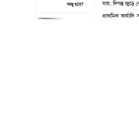
যায়, দিগন্ত জুড়
অজু হবে?
প্রাথমিক কার্যা
হাবের হজ
হয়ে সাহাবিদের উ
প্যাকেজ
স্মরণে রেখেছে আ
ঘোষণা
বলেন:
জীবনের সব
“আজ যে কথা আপন
ক্ষেত্রে ইসলাম
একত্রে হজ করবার
পালনের গুরুত্ব
ধারণাকে ভুলে য
মিথ্যা সংস্কার, প
মনে রাখুন, সকল
আল্লাহর চোখে স
অধিকার আছে, আছে
মনে রাখুন, আল্লা
সাবধান, ধর্ম সম