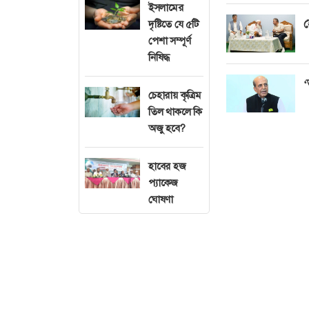
ইসলামের
হ
দৃষ্টিতে যে ৫টি
পেশা সম্পূর্ণ
নিষিদ্ধ
‘
চেহারায় কৃত্রিম
তিল থাকলে কি
অজু হবে?
হাবের হজ
প্যাকেজ
ঘোষণা