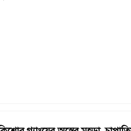
কিশোর গ্যাংয়ের অস্ত্রের মহড়া, চাপাত