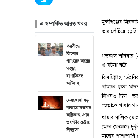
মুন্সীগঞ্জের মিরক
এ সম্পর্কিত আরও খবর
তার পেঁচিয়ে ১১টি ভ
পল্লবীতে
কিশোর
গতকাল শনিবার (
গ্যাংয়ের অস্ত্রের
এ ঘটনা ঘটে।
মহড়া,
চাপাতিসহ
বিসমিল্লাহ ডেই
আটক ২
খামারে ঢুকে মা
লিখনও ছিল। তা
নেত্রকোনা বড়
ভেড়াকে খাবার খাও
বাজারে ভয়াবহ
অগ্নিকাণ্ড, প্রায়
খামার মালিক মোহ
৩ ঘণ্টার চেষ্টায়
মেরে ফেলেছে দুর্
নিয়ন্ত্রণে
মাছের পাশাপাশি