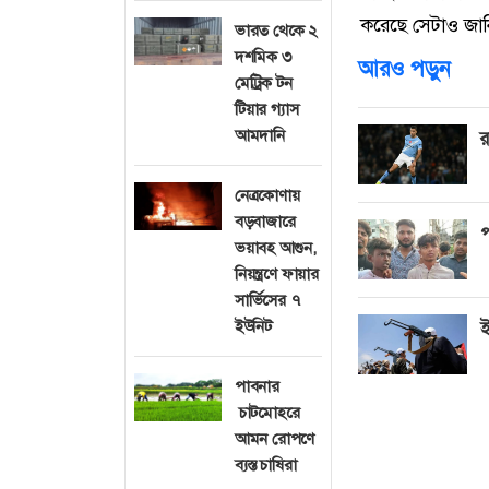
করেছে সেটাও জান
ভারত থেকে ২
দশমিক ৩
আরও পড়ুন
মেট্রিক টন
টিয়ার গ্যাস
আমদানি
র
নেত্রকোণায়
বড়বাজারে
প
ভয়াবহ আগুন,
নিয়ন্ত্রণে ফায়ার
সার্ভিসের ৭
ইউনিট
ই
পাবনার
চাটমোহরে
আমন রোপণে
ব্যস্ত চাষিরা