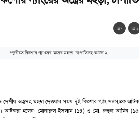
অ-
অ+