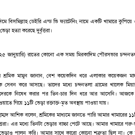
াদিমে বিসমিল্লাহ ডেইরি এন্ড ভি ফ্যাটেনিং নামে একটি খামারে কুপিয়ে
েড়া হত্যা করেছে দুর্বৃত্তরা।
২৫ জানুয়ারি) রাতের কোনো এক সময় মিরকাদিম পৌরসভার চন্দনতলা
রির শ্রমিক মামুন জানান, বেশ কয়েকদিন ধরে এলাকার কয়েকজন ম
দক সেবন করে আসছে। তাদের মধ্যে চব্দনতলা গ্রামের খালেক মিয়
দেরকে নিষেধ করার পর তিন-চার দিন ধরে আর আসেনি। আজকে
য়াতে গিয়ে ১১টি ভেড়া রক্তাক্ত-মৃত অবস্থায় পাওয়া যায়।
াম্মদ আশিক বলেন, শ্রমিকের মাধ্যমে জানতে পারি আমার খামারের ১১ট
বৃত্তরা। এর মধ্যে তিনটা ভেড়ার বাচ্চা পেটে আছে। আমার খামারে গরু
 ভেড়াও পালন করি। আমার সাথে কারো কোনো শত্রুতা ছিল না। কে 