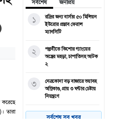
সর্বশেষ
জনপ্রিয়
রদ্রির জন্য বার্সার ৫০ মিলিয়ন
১
ইউরোর প্রস্তাব ফেরাল
ম্যানসিটি
পল্লবীতে কিশোর গ্যাংয়ের
২
অস্ত্রের মহড়া, চাপাতিসহ আটক
২
নেত্রকোনা বড় বাজারে ভয়াবহ
৩
অগ্নিকাণ্ড, প্রায় ৩ ঘণ্টার চেষ্টায়
নিয়ন্ত্রণে
কয়েক ডজন
৪
সর্বশেষ সব খবর
অভিবাসনপ্রত্যাশীকে উদ্ধার
গ্রিসের, বেশিরভাগ বাংলাদেশি