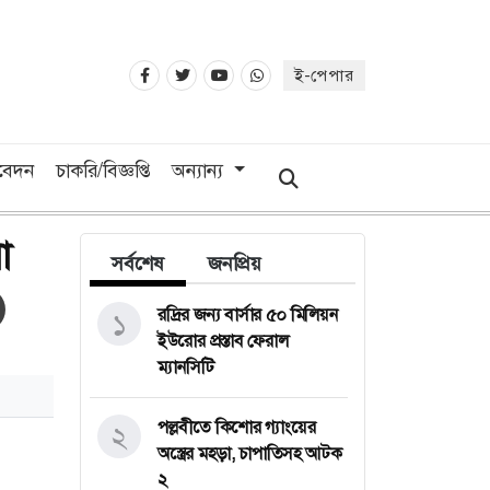
ই-পেপার
িবেদন
চাকরি/বিজ্ঞপ্তি
অন্যান্য
া
সর্বশেষ
জনপ্রিয়
রদ্রির জন্য বার্সার ৫০ মিলিয়ন
১
ইউরোর প্রস্তাব ফেরাল
ম্যানসিটি
পল্লবীতে কিশোর গ্যাংয়ের
২
অস্ত্রের মহড়া, চাপাতিসহ আটক
২