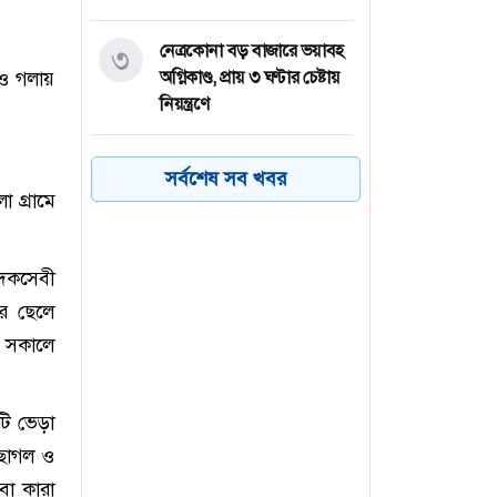
নেত্রকোনা বড় বাজারে ভয়াবহ
৩
 ও গলায়
অগ্নিকাণ্ড, প্রায় ৩ ঘণ্টার চেষ্টায়
নিয়ন্ত্রণে
কয়েক ডজন
৪
সর্বশেষ সব খবর
অভিবাসনপ্রত্যাশীকে উদ্ধার
 গ্রামে
গ্রিসের, বেশিরভাগ বাংলাদেশি
াদকসেবী
জুলাই গণঅভ্যুত্থানের কৃতিত্ব
৫
জনগণের, কারও একার নয়:
ার ছেলে
তথ্যমন্ত্রী
 সকালে
ভারত থেকে ২ দশমিক ৩
৬
মেট্রিক টন টিয়ার গ্যাস
ি ভেড়া
আমদানি
-ছাগল ও
বা কারা