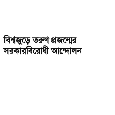
বিশ্বজুড়ে তরুণ প্রজন্মের
সরকারবিরোধী আন্দোলন
অ-
অ+