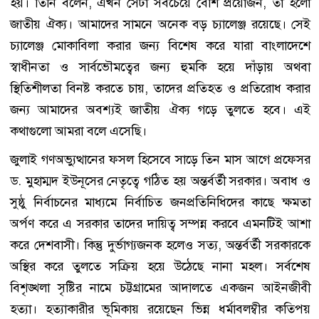
হয়। তিনি বলেন, এখন সেটা সবচেয়ে বেশি প্রয়োজন, তা হলো
জাতীয় ঐক্য। আমাদের সামনে অনেক বড় চ্যালেঞ্জ রয়েছে। সেই
চ্যালেঞ্জ মোকাবিলা করার জন্য বিশেষ করে যারা বাংলাদেশে
স্বাধীনতা ও সার্বভৌমত্বের জন্য হুমকি হয়ে দাঁড়ায় অথবা
স্থিতিশীলতা বিনষ্ট করতে চায়, তাদের প্রতিহত ও প্রতিরোধ করার
জন্য আমাদের অবশ্যই জাতীয় ঐক্য গড়ে তুলতে হবে। এই
কথাগুলো আমরা বলে এসেছি।
জুলাই গণঅভ্যুত্থানের ফসল হিসেবে সাড়ে তিন মাস আগে প্রফেসর
ড. মুহাম্মদ ইউনূসের নেতৃত্বে গঠিত হয় অন্তর্বর্তী সরকার। অবাধ ও
সুষ্ঠু নির্বাচনের মাধ্যমে নির্বাচিত জনপ্রতিনিধিদের কাছে ক্ষমতা
অর্পণ করে এ সরকার তাদের দায়িত্ব সম্পন্ন করবে এমনটিই আশা
করে দেশবাসী। কিন্তু দুর্ভাগ্যজনক হলেও সত্য, অন্তর্বর্তী সরকারকে
অস্থির করে তুলতে সক্রিয় হয়ে উঠেছে নানা মহল। সর্বশেষ
বিশৃঙ্খলা সৃষ্টির নামে চট্টগ্রামের আদালতে একজন আইনজীবী
হত্যা। হত্যাকারীর ভূমিকায় রয়েছেন ভিন্ন ধর্মাবলম্বীর কতিপয়