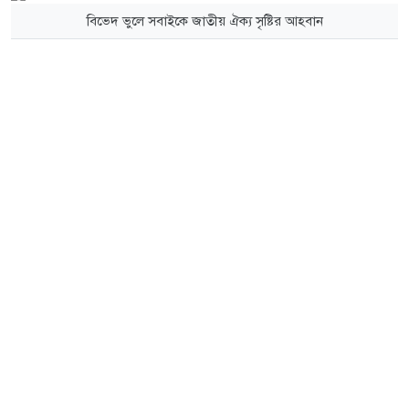
বিভেদ ভুলে সবাইকে জাতীয় ঐক্য সৃষ্টির আহবান