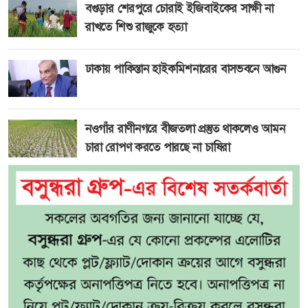
বগুড়ার শেরপুরে চোরাই ইজিবাইকের সাক্ষী না
রাখতে শিশু রাজুকে হত্যা
ঢাকায় পাকিস্তান হাইকমিশনারের বাসভবনে আগুন
নওগাঁর রাণীনগরে বীজতলা প্রস্তুত থাকলেও আমন
চারা রোপণ করতে পারছে না চাষিরা