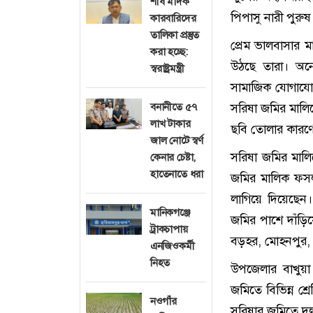
শীর্ষ মাদক
পিপাসু নারী পুরু
কারবারিদের
তালিকা প্রস্তুত
প্রেম ভালবাসার ম
করা হচ্ছে:
উঠছে তারা। অন
স্বরাষ্ট্রমন্ত্রী
সামাজিক যোগাযো
বনানীতে ৫৭
সরিষা জমির মালি
লাখ টাকার
ছবি তোলার কারণে 
জাল নোটে স্বর্ণ
সরিষা জমির মাল
কেনার চেষ্টা,
হাতেনাতে ধরা
জমির মালিক ফসল 
লাগিয়ে দিয়েছেন
মানিকগঞ্জে
জমির পাশে দাঁড়িয়
ট্রাকচাপায়
বড়হর, মোহনপুর, উ
এনজিওকর্মী
নিহত
উপজেলার বাখুয়া
জমিতে বিভিন্ন শ
নওগাঁর
সরিষার জমিতে দ