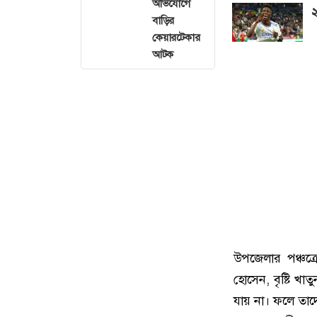
অভিযোগে
২
বাড়ির
কেয়ারটেকার
আটক
উপজেলার পঞ্চক্
হোসেন, বৃষ্টি খ
যায় না। ফলে তাদ