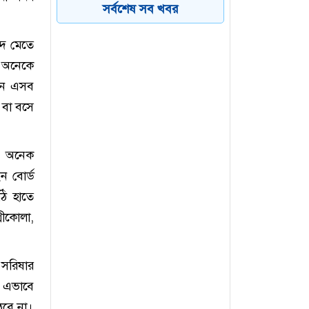
ফাঁসকারীদের কারাদণ্ডের
সর্বশেষ সব খবর
হুঁশিয়ারি ট্রাম্পের
দে মেতে
বিএনপির সংসদ সদস্য
৫
 অনেকে
বীথিকাকে আইনি নোটিশ
ছেন এসব
দিলেন আসিফ মাহমুদ
 বা বসে
নতুন বিশ্বরেকর্ড গড়লেন জস
৬
বাটলার
া। অনেক
ন বোর্ড
ঠি হাতে
রীকোলা,
 সরিষার
। এভাবে
বে না।