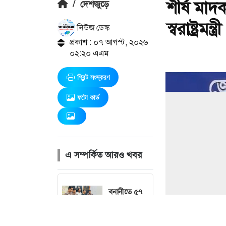
শীর্ষ মাদ
/
দেশজুড়ে
স্বরাষ্ট্রমন্ত্রী
নিউজ ডেস্ক
প্রকাশ : ০৭ আগস্ট, ২০২৬
০২:২০ এএম
প্রিন্ট সংস্করণ
ফটো কার্ড
এ সম্পর্কিত আরও খবর
বনানীতে ৫৭
লাখ টাকার
জাল নোটে স্বর্ণ