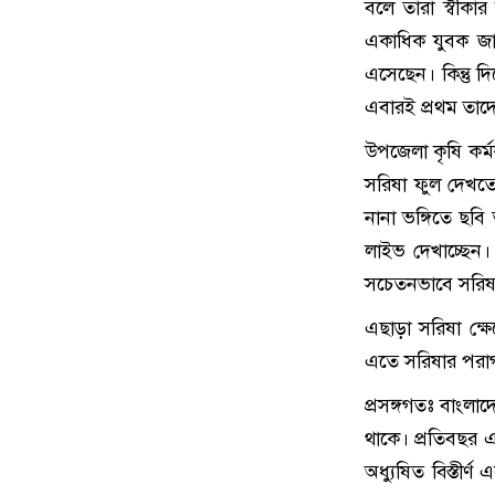
বলে তারা স্বীকা
একাধিক যুবক জা
এসেছেন। কিন্তু দ
এবারই প্রথম তা
উপজেলা কৃষি কর্
সরিষা ফুল দেখতে 
নানা ভঙ্গিতে ছব
লাইভ দেখাচ্ছেন। 
সচেতনভাবে সরিষা
এছাড়া সরিষা ক্ষ
এতে সরিষার পরাগ
প্রসঙ্গগতঃ বাংল
থাকে। প্রতিবছর 
অধ্যুষিত বিস্তীর