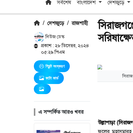
সর্বশেষ
বাংলাদেশ
দেশজুড়ে
সিরাজগঞ্জ
/
দেশজুড়ে
/
রাজশাহী
সরিষাক্ষে
নিউজ ডেস্ক
প্রকাশ : ২৮ ডিসেম্বর, ২০২৪
০৫:২৯ পিএম
প্রিন্ট সংস্করণ
সিরাজগ
ফটো কার্ড
এ সম্পর্কিত আরও খবর
উল্লাপাড়া (সিরাজগঞ
ফুলের মহাসমারহ।