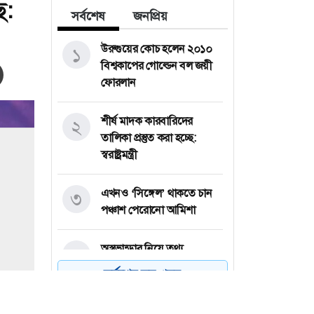
ে:
সর্বশেষ
জনপ্রিয়
উরুগুয়ের কোচ হলেন ২০১০
১
বিশ্বকাপের গোল্ডেন বল জয়ী
ফোরলান
শীর্ষ মাদক কারবারিদের
২
তালিকা প্রস্তুত করা হচ্ছে:
স্বরাষ্ট্রমন্ত্রী
এখনও ‘সিঙ্গেল’ থাকতে চান
৩
পঞ্চাশ পেরোনো আমিশা
অস্ত্রভান্ডার নিয়ে তথ্য
৪
ফাঁসকারীদের কারাদণ্ডের
সর্বশেষ সব খবর
হুঁশিয়ারি ট্রাম্পের