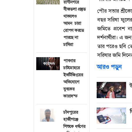
রাণীনগরে
বীজতলা প্রস্তুত
পৌর সভার শ্রীকো
থাকলেও
বছর সরিষা ফুলের
আমন চারা
জমিতে প্রবেশ 
রোপণ করতে
দর্শনার্থীরা। এ 
পারছে না
চাষিরা
তার পরেও ছবি তো
সরিষার জমি দিনে
পাবনার
আরও পড়ুন
চাটমোহরে
ইভটিজিংয়ের
অভিযোগে
উ
যুবকের
কারাদন্ড
ভ
চাঁদপুরের
হাজীগঞ্জে
শিশুকে ধর্ষণের