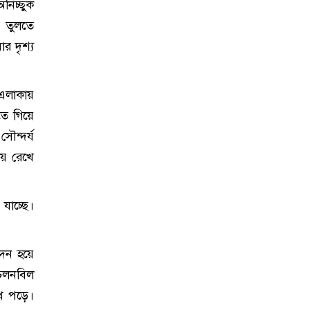
নিচ্ছুক
 তুলতে
র দৃশ্য
 এলাকায়
তে গিয়ে
ৌন্দর্য
ায় রেখে
যাচ্ছে।
াদন হয়ে
 চলনবিল
খে পড়ে।