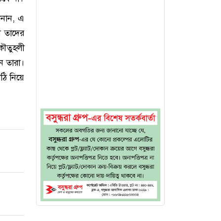
ানান, এ
া তাদের
ৌতুহলী
েন তারা।
ঠি নিয়ে