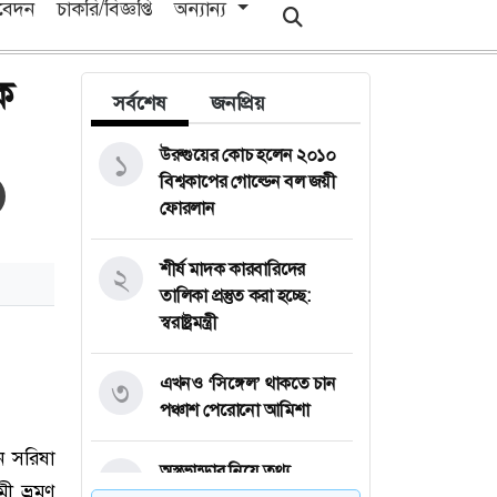
িবেদন
চাকরি/বিজ্ঞপ্তি
অন্যান্য
ে
সর্বশেষ
জনপ্রিয়
উরুগুয়ের কোচ হলেন ২০১০
১
বিশ্বকাপের গোল্ডেন বল জয়ী
ফোরলান
শীর্ষ মাদক কারবারিদের
২
তালিকা প্রস্তুত করা হচ্ছে:
স্বরাষ্ট্রমন্ত্রী
এখনও ‘সিঙ্গেল’ থাকতে চান
৩
পঞ্চাশ পেরোনো আমিশা
ন সরিষা
অস্ত্রভান্ডার নিয়ে তথ্য
৪
ী ভ্রমণ