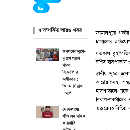
এ সম্পর্কিত আরও খবর
জামালপুরে গভীর
চালানোর অভিযোগ
জনগণের সুখে-
গতকাল বৃহস্পতি
দুঃখে পাশে
রশিদ হাসপাতাল ও
থাকা
বিএনপি’র
স্থানীয় সূত্রে 
অঙ্গীকার :
আগ্নেয়াস্ত্রসহ
জিএম সিরাজ
হাসপাতালে ঢুক
এমপি
নিরাপত্তাকর্মীদের 
এক্সরেসহ বিভিন্
মোহনগঞ্জে
গাঁজাসহ মাদক
কারবারি
আটক, ১