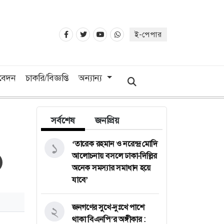
ই-পেপার
িবেদন
চাকরি/বিজ্ঞপ্তি
অন্যান্য
সর্বশেষ
জনপ্রিয়
‘তারেক রহমান ও নরেন্দ্র মোদি
১
আলোচনায় বসলে ঢাকা-দিল্লির
অনেক সমস্যার সমাধান হয়ে
যাবে’
জনগণের সুখে-দুঃখে পাশে
২
থাকা বিএনপি’র অঙ্গীকার :