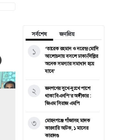
সর্বশেষ
জনপ্রিয়
‘তারেক রহমান ও নরেন্দ্র মোদি
১
আলোচনায় বসলে ঢাকা-দিল্লির
অনেক সমস্যার সমাধান হয়ে
যাবে’
জনগণের সুখে-দুঃখে পাশে
২
থাকা বিএনপি’র অঙ্গীকার :
জিএম সিরাজ এমপি
মোহনগঞ্জে গাঁজাসহ মাদক
৩
কারবারি আটক, ১ মাসের
কারাদণ্ড