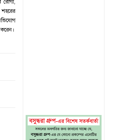
র রোগী,
া শহরের
 অভিযোগ
ন করেন।