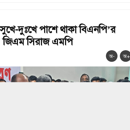
ুখে-দুঃখে পাশে থাকা বিএনপি’র
 : জিএম সিরাজ এমপি
অ-
অ+