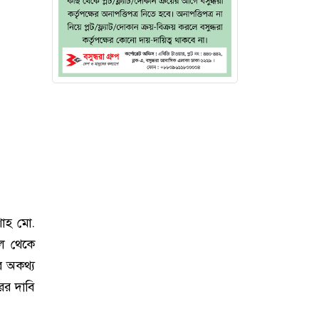
শাহ মো.
াল থেকে
ে অকথ্য
ের দাবি