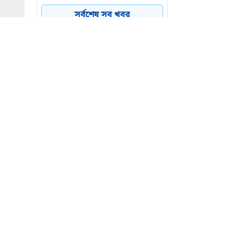
সর্বশেষ সব খবর
চাঁপাইনবাবগঞ্জে জাল মুদ্রা
৪
তৈরির কারখানার সন্ধান
গ্রেফতার ২
বগুড়ার আদমদীঘিতে
৫
বিষপানের ১৭ দিন পর তরুণ
শামীম হোসেনের মৃত্যু
ভাতের হোটেলের ভাইরাল
৬
মিজান গ্রেফতার
 সিরাজ
্গীকার।
নো শুধু
্র গঠনের