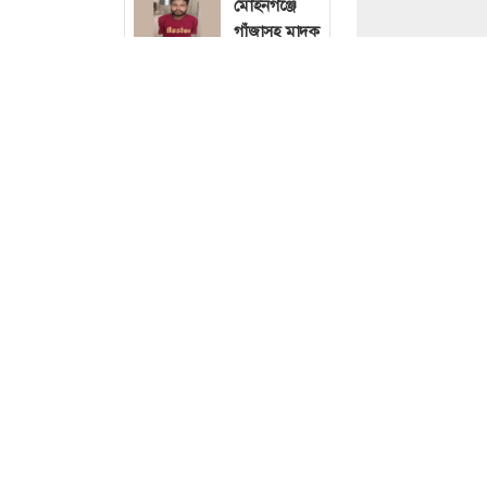
মোহনগঞ্জে
গাঁজাসহ মাদক
কারবারি
আটক, ১
মাসের
কারাদণ্ড
জ
চাঁপাইনবাবগঞ্জে
জাল মুদ্রা
তৈরির
কারখানার
সন্ধান গ্রেফতার
২
ধুনট (বগুড়া) প্রত
বলেছেন, জনগণের 
বগুড়ার আদমদীঘিতে
দুর্যোগে ক্ষতিগ
বিষপানের ১৭ দিন
রাজনৈতিক দায়িত্ব
পর তরুণ শামীম
হোসেনের মৃত্যু
প্রধানমন্ত্রী তা