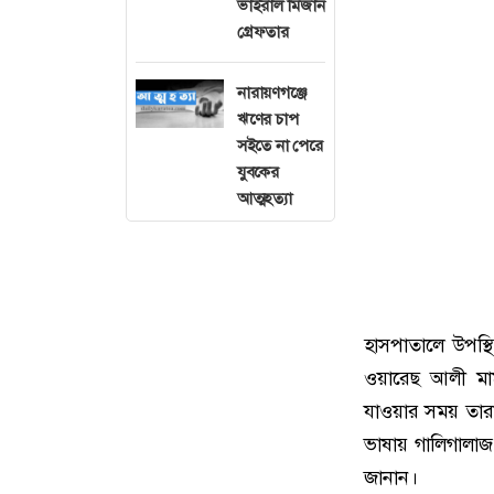
ভাইরাল মিজান
গ্রেফতার
নারায়ণগঞ্জে
ঋণের চাপ
সইতে না পেরে
যুবকের
আত্মহত্যা
হাসপাতালে উপস্
ওয়ারেছ আলী মাম
যাওয়ার সময় তারা
ভাষায় গালিগালাজ 
জানান।