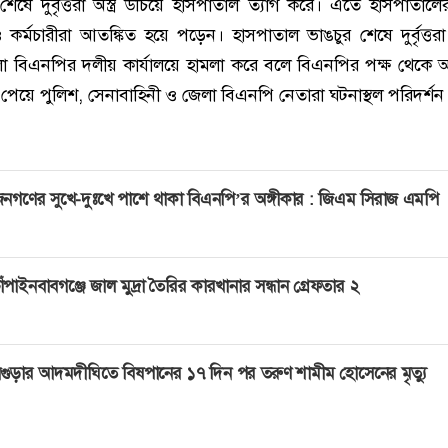
েষে দুর্বৃত্তরা অস্ত্র উঁচিয়ে হাসপাতাল ত্যাগ করে। এতে হাসপাতালে
 কর্মচারীরা আতঙ্কিত হয়ে পড়েন। হাসপাতাল ভাঙচুর শেষে দুর্বৃত্তর
লা বিএনপির দলীয় কার্যালয়ে হামলা করে বলে বিএনপির পক্ষ থেকে
পেয়ে পুলিশ, সেনাবাহিনী ও জেলা বিএনপি নেতারা ঘটনাস্থল পরিদর্শ
নগণের সুখে-দুঃখে পাশে থাকা বিএনপি’র অঙ্গীকার : জিএম সিরাজ এমপি
াঁপাইনবাবগঞ্জে জাল মুদ্রা তৈরির কারখানার সন্ধান গ্রেফতার ২
গুড়ার আদমদীঘিতে বিষপানের ১৭ দিন পর তরুণ শামীম হোসেনের মৃত্যু