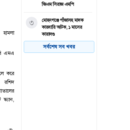
জিএম সিরাজ এমপি
মোহনগঞ্জে গাঁজাসহ মাদক
৩
কারবারি আটক, ১ মাসের
 হামলা
কারাদণ্ড
সর্বশেষ সব খবর
চাঁপাইনবাবগঞ্জে জাল মুদ্রা
৪
রি এমএ
তৈরির কারখানার সন্ধান
গ্রেফতার ২
েলে করে
বগুড়ার আদমদীঘিতে
৫
এ রশিদ
বিষপানের ১৭ দিন পর তরুণ
াতালের
শামীম হোসেনের মৃত্যু
স্ক্যান,
ভাতের হোটেলের ভাইরাল
৬
মিজান গ্রেফতার