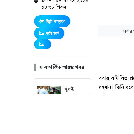
প্রকাশ : ০৮ আগস্ট, ২০২৬
০৪:৩৮ পিএম
প্রিন্ট সংস্করণ
ফটো কার্ড
এ সম্পর্কিত আরও খবর
জুলাই
যোদ্ধাদের
সিএনজি ও
রিকশা উপহার
দিলেন
প্রধানমন্ত্রী
সবার প