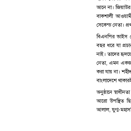
আনে না। জিয়াউর 
বাকশালী আওয়াম
সেকেন্ড নেতা। প্
বিএনপির ভাইস চে
বছর ধরে যা প্রচ
নাই। তাদের হৃদ
নেতা, এমন একজন ম
করা যায় না। শহীদ
বাংলাদেশে থাকারই
অনুষ্ঠানে স্বাধী
আরো উপস্থিত ছি
আলাল, যুগ্ম-মহা