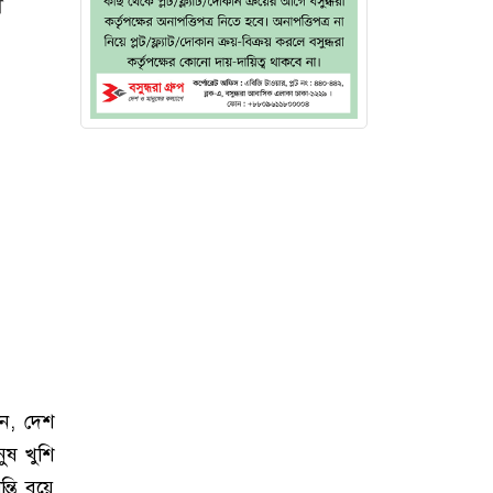
ী
েন, দেশ
ুষ খুশি
্তি বয়ে