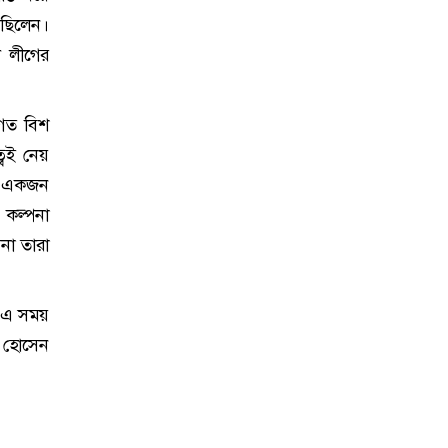
েছিলেন।
 লীগের
 গত বিশ
বেই নেয়
মন একজন
 কল্পনা
না তারা
। এ সময়
ম হোসেন