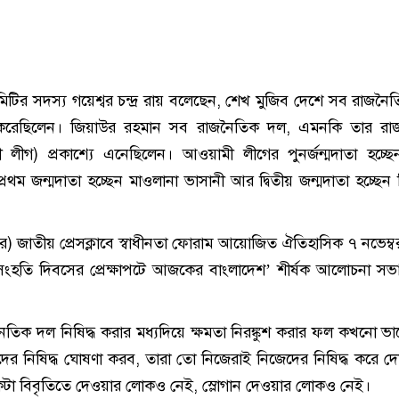
মিটির সদস্য গয়েশ্বর চন্দ্র রায় বলেছেন, শেখ মুজিব দেশে সব রাজনৈ
ন করেছিলেন। জিয়াউর রহমান সব রাজনৈতিক দল, এমনকি তার রা
লীগ) প্রকাশ্যে এনেছিলেন। আওয়ামী লীগের পুনর্জন্মদাতা হচ্ছ
রথম জন্মদাতা হচ্ছেন মাওলানা ভাসানী আর দ্বিতীয় জন্মদাতা হচ্ছেন
র) জাতীয় প্রেসক্লাবে স্বাধীনতা ফোরাম আয়োজিত ঐতিহাসিক ৭ নভেম্ব
সংহতি দিবসের প্রেক্ষাপটে আজকের বাংলাদেশ’ শীর্ষক আলোচনা সভ
তিক দল নিষিদ্ধ করার মধ্যদিয়ে ক্ষমতা নিরঙ্কুশ করার ফল কখনো ভা
ের নিষিদ্ধ ঘোষণা করব, তারা তো নিজেরাই নিজেদের নিষিদ্ধ করে দ
কটা বিবৃতিতে দেওয়ার লোকও নেই, স্লোগান দেওয়ার লোকও নেই।