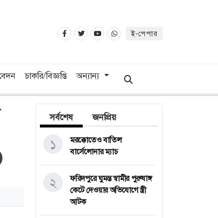
ই-পেপার
িবেদন
চাকরি/বিজ্ঞপ্তি
অন্যান্য
সর্বশেষ
জনপ্রিয়
মরক্কোতেও বাতিল
১
বার্সেলোনার ম্যাচ
ফরিদপুরে ঘুমন্ত স্বামীর পুরুষাঙ্গ
২
কেটে দেওয়ার অভিযোগে স্ত্রী
আটক