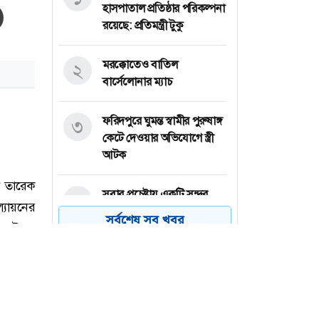
হাসপাতাল প্রতিষ্ঠার পরিকল্পনা
রয়েছে: প্রতিমন্ত্রী টুকু
মরক্কোতেও বাতিল
২
বার্সেলোনার ম্যাচ
ফরিদপুরে ঘুমন্ত স্বামীর পুরুষাঙ্গ
৩
কেটে দেওয়ার অভিযোগে স্ত্রী
আটক
সবার প্রচেষ্টায় একটি সুন্দর
৪
বাংলাদেশ গড়ে তোলা সম্ভব:
সর্বশেষ সব খবর
প্রধানমন্ত্রী
মুসলিম দেশগুলোকে ঐক্যের
৫
ডাক ইরানের