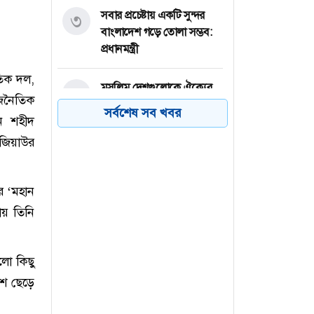
সবার প্রচেষ্টায় একটি সুন্দর
৩
বাংলাদেশ গড়ে তোলা সম্ভব:
প্রধানমন্ত্রী
তিক দল,
মুসলিম দেশগুলোকে ঐক্যের
৪
জনৈতিক
ডাক ইরানের
সর্বশেষ সব খবর
েন শহীদ
 জিয়াউর
বগুড়ায় দীর্ঘ প্রতীক্ষার পর
৫
উদ্বোধন হচ্ছে ফতেহ আলী ব্রিজ
: জনমনে উচ্ছ্বাস
র ‘মহান
ায় তিনি
জুলাই যোদ্ধাদের সিএনজি ও
৬
রিকশা উপহার দিলেন
প্রধানমন্ত্রী
লো কিছু
েশ ছেড়ে