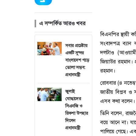
এ সম্পর্কিত আরও খবর
বিএনপির স্থায়ী ক
সংবাদপত্র ব্যা
সবার প্রচেষ্টায়
দলটাও (আওয়ামী 
একটি সুন্দর
বাংলাদেশ গড়ে
জিয়াউর রহমান। প্
তোলা সম্ভব:
রহমান।
প্রধানমন্ত্রী
রোববার (৪ নভেম্ব
জুলাই
জাতীয় বিপ্লব ও 
যোদ্ধাদের
এসব কথা বলেন।
সিএনজি ও
তিনি বলেন, রাজনৈ
রিকশা উপহার
দিলেন
বয়ে আনে না। যাদ
প্রধানমন্ত্রী
পালিয়ে গেছে। এ