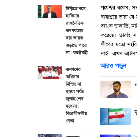
গয়েশ্বর বলেন, স
দিল্লিতে বসে
হাসিনার
বাহাত্তরে তারা য
রাজনৈতিক
ব্যাংক ডাকাতি, ন
তৎপরতার
করেছে। তারাই 
দায় ভারত
লীগের মতো সংবি
এড়াতে পারে
না : স্বরাষ্ট্রমন্ত্রী
নাই। এখন আইনকে
আরও পড়ুন
জনগণের
অধিকার
নিশ্চিত না
গ
হওয়া পর্যন্ত
জুলাই শেষ
হবে না :
ম
বিরোধীদলীয়
নেতা