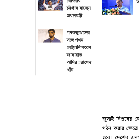
রোববার
উ
চট্টগ্রাম যাচ্ছেন
প্রধানমন্ত্রী
গণঅভ্যুত্থানের
সঙ্গে প্রথম
বেইমানি করেন
জামায়াত
আমির : রাশেদ
খাঁন
জুলাই বিপ্লবের 
গঠন করার ক্ষেত্র
হবে। দেশের জনগণ 