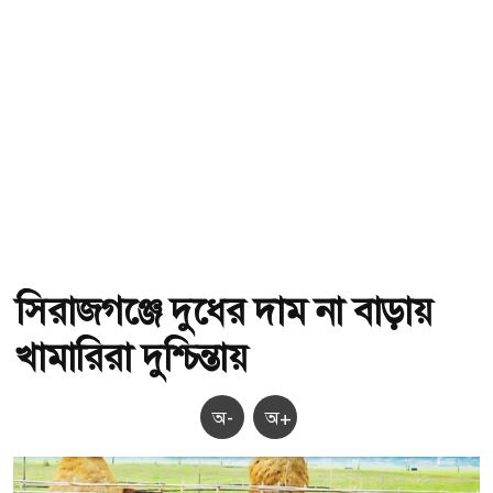
সিরাজগঞ্জে দুধের দাম না বাড়ায়
খামারিরা দুশ্চিন্তায়
অ-
অ+