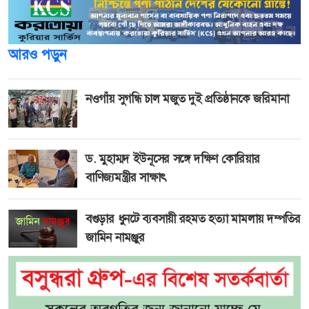
আরও পড়ুন
নওগাঁয় সুগন্ধি চাল মজুত দুই প্রতিষ্ঠানকে জরিমানা
ড. মুহাম্মদ ইউনূসের সঙ্গে দক্ষিণ কোরিয়ার
বাণিজ্যমন্ত্রীর সাক্ষাৎ
বগুড়ার ধুনটে ব্যবসায়ী রহমত হত্যা মামলায় দম্পতির
জামিন নামঞ্জুর