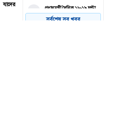
প্রধানমন্ত্রী দৈনিক ১৮-১৯ ঘণ্টা
৪
কাজ করছেন : গণপূর্তমন্ত্রী
সর্বশেষ সব খবর
আনুষ্ঠানিকভাবে উদ্বোধন করা
৫
হলো বগুড়ার শাহ ফতেহ আলী
সেতু
মানবিক অঙ্গীকার ধারণ করে
৬
ড্যাব ভবিষ্যতেও মানুষের
পাশে দাঁড়াবে: ডা. জুবাইদা
রহমান
 যাদের
ানিয়েছে,
ায় দুই