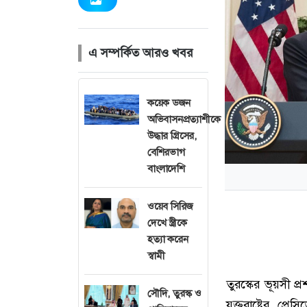
এ সম্পর্কিত আরও খবর
কয়েক ডজন
অভিবাসনপ্রত্যাশীকে
উদ্ধার গ্রিসের,
বেশিরভাগ
বাংলাদেশি
ওয়েব সিরিজ
দেখে স্ত্রীকে
হত্যা করেন
স্বামী
তুরস্কের ভূয়সী প
সৌদি, তুরস্ক ও
যুক্তরাষ্ট্রের প্