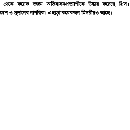
কয়েক ডজন অভিবাসনপ্রত্যাশীকে উদ্ধার গ্রিসের, বেশিরভাগ বাংলাদেশি
 থেকে কয়েক ডজন অভিবাসনপ্রত্যাশীকে উদ্ধার করেছে গ্রিস।
াদেশ ও সুদানের নাগরিক। এছাড়া কয়েকজন মিসরীয়ও আছে।
ীপ থেকে এই অভিবাসনপ্রত্যাশীদের উদ্ধার করা হয়। সংশ্লিষ্ট কর্তৃপক্ষ জ
বার প্রায় ৪০ জনকে উদ্ধার করা হয়। আর সবমিলিয়ে গত ৪৮ ঘণ্ট