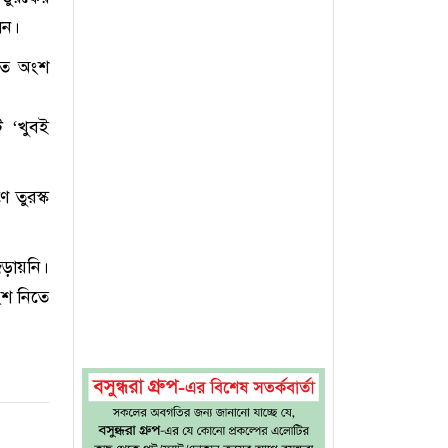
েন।
এতে অংশ
ি ‘খুবই
ে তুরস্ক
ড়ায়নি।
ংশ নিতে