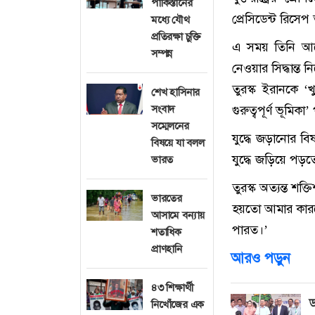
পাকিস্তানের
প্রেসিডেন্ট রিসে
মধ্যে যৌথ
প্রতিরক্ষা চুক্তি
এ সময় তিনি আরো 
সম্পন্ন
নেওয়ার সিদ্ধান্ত ন
তুরস্ক ইরানকে ‘খ
শেখ হাসিনার
সংবাদ
গুরুত্বপূর্ণ ভূমিক
সম্মেলনের
যুদ্ধে জড়ানোর বি
বিষয়ে যা বলল
যুদ্ধে জড়িয়ে পড়
ভারত
তুরস্ক অত্যন্ত শক
ভারতের
হয়তো আমার কারণ
আসামে বন্যায়
পারত।’
শতাধিক
প্রাণহানি
আরও পড়ুন
৪৩ শিক্ষার্থী
ড
নিখোঁজের এক