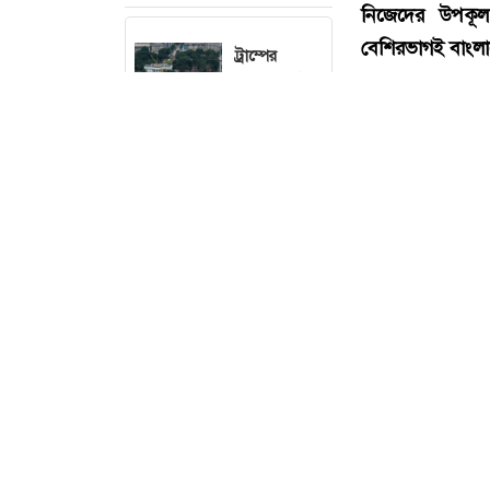
ট্রাম্পের
হোয়াইট হাউস
বলরুম নির্মাণে
আদালতের
বাধা
‘ককরোচ’
বিক্ষোভের পর
এবার ভারতের
ঝাড়খণ্ডে
চাকরির নিয়োগ
নিজেদের উপকূল
পরীক্ষা নিয়ে
নতুন আন্দোলন
বেশিরভাগই বাংল
গ্রিসের ক্রিট দ্ব
পর্তুগালে
গতকাল বৃহস্পতি
চাকরির আশায়