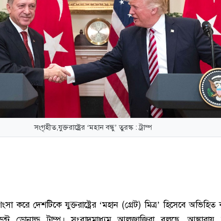
সংগৃহীত,যুক্তরাষ্ট্রের ‘মহান বন্ধু’ তুরস্ক : ট্রাম্প
্রশংসা করে দেশটিকে যুক্তরাষ্ট্রের ‘মহান (গ্রেট) মিত্র’ হিসেবে অভিহি
রেসিডেন্ট ডোনাল্ড ট্রাম্প। সংবাদমাধ্যম আলজাজিরা বলছে, আঙ্কারায় 