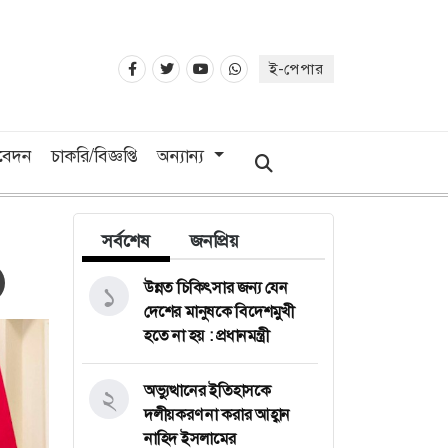
ই-পেপার
িবেদন
চাকরি/বিজ্ঞপ্তি
অন্যান্য
সর্বশেষ
জনপ্রিয়
উন্নত চিকিৎসার জন্য যেন
১
দেশের মানুষকে বিদেশমুখী
হতে না হয় : প্রধানমন্ত্রী
অভ্যুত্থানের ইতিহাসকে
২
দলীয়করণ না করার আহ্বান
নাহিদ ইসলামের