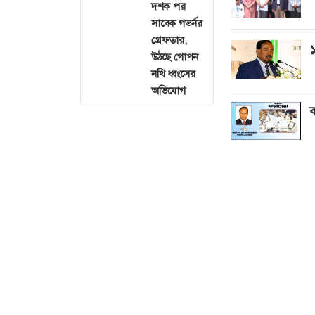
দশক পর
সাবেক গভর্নর
গ্রেফতার,
১
উঠছে গোপন
নথি ধ্বংসের
অভিযোগ
ব