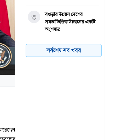
বগুড়ার উন্নয়ন দেশের
৩
সমতাভিত্তিক উন্নয়নের একটি
অংশমাত্র
রাজধানীতে ডিএমপির অভিযান
৪
সর্বশেষ সব খবর
: ২৪ ঘণ্টায় গ্রেফতার ৪৮৫
প্রত্যন্ত গ্রামাঞ্চলের
৫
শিক্ষাব্যবস্থার দুরবস্থা
রোমে বিমান বাংলাদেশের
৬
উড়োজাহাজে কারিগরি ত্রুটি
ত করেছেন
তুরস্কের