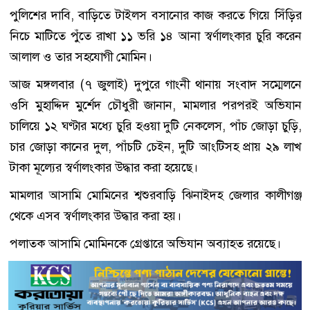
পুলিশের দাবি, বাড়িতে টাইলস বসানোর কাজ করতে গিয়ে সিঁড়ির
নিচে মাটিতে পুঁতে রাখা ১১ ভরি ১৪ আনা স্বর্ণালংকার চুরি করেন
আলাল ও তার সহযোগী মোমিন।
আজ মঙ্গলবার (৭ জুলাই) দুপুরে গাংনী থানায় সংবাদ সম্মেলনে
ওসি মুহাদ্দিদ মুর্শেদ চৌধুরী জানান, মামলার পরপরই অভিযান
চালিয়ে ১২ ঘণ্টার মধ্যে চুরি হওয়া দুটি নেকলেস, পাঁচ জোড়া চুড়ি,
চার জোড়া কানের দুল, পাঁচটি চেইন, দুটি আংটিসহ প্রায় ২৯ লাখ
টাকা মূল্যের স্বর্ণালংকার উদ্ধার করা হয়েছে।
মামলার আসামি মোমিনের শ্বশুরবাড়ি ঝিনাইদহ জেলার কালীগঞ্জ
থেকে এসব স্বর্ণালংকার উদ্ধার করা হয়।
পলাতক আসামি মোমিনকে গ্রেপ্তারে অভিযান অব্যাহত রয়েছে।