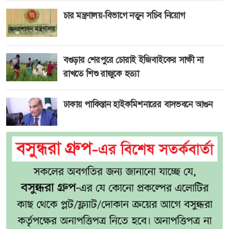
চার মন্ত্রণালয়-বিভাগে নতুন সচিব নিয়োগ
বগুড়ার শেরপুরে চোরাই ইজিবাইকের সাক্ষী না
রাখতে শিশু রাজুকে হত্যা
ঢাকায় পাকিস্তান হাইকমিশনারের বাসভবনে আগুন