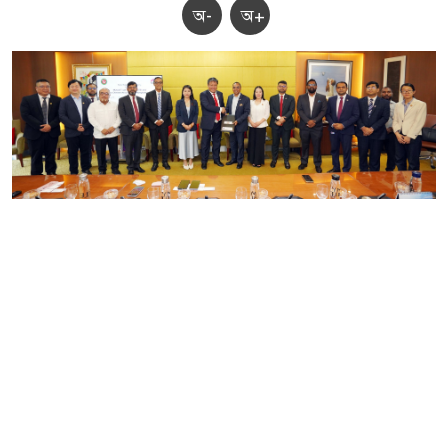
অ-
অ+