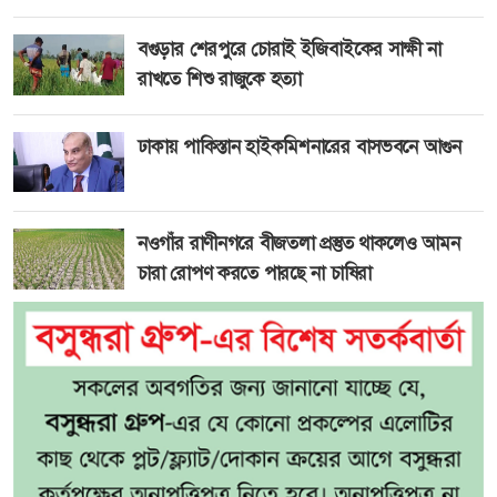
বগুড়ার শেরপুরে চোরাই ইজিবাইকের সাক্ষী না
রাখতে শিশু রাজুকে হত্যা
ঢাকায় পাকিস্তান হাইকমিশনারের বাসভবনে আগুন
নওগাঁর রাণীনগরে বীজতলা প্রস্তুত থাকলেও আমন
চারা রোপণ করতে পারছে না চাষিরা