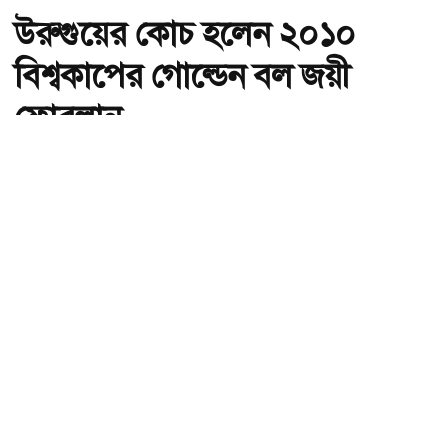
উরুগুয়ের কোচ হলেন ২০১০
বিশ্বকাপের গোল্ডেন বল জয়ী
ফোরলান
অ-
অ+