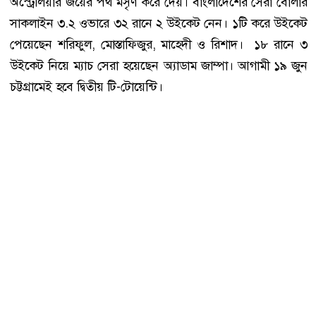
অস্ট্রেলিয়ার জয়ের পথ মসৃণ করে দেয়। বাংলাদেশের সেরা বোলার
সাকলাইন ৩.২ ওভারে ৩২ রানে ২ উইকেট নেন। ১টি করে উইকেট
পেয়েছেন শরিফুল, মোস্তাফিজুর, মাহেদী ও রিশাদ। ১৮ রানে ৩
উইকেট নিয়ে ম্যাচ সেরা হয়েছেন অ্যাডাম জাম্পা। আগামী ১৯ জুন
চট্টগ্রামেই হবে দ্বিতীয় টি-টোয়েন্টি।