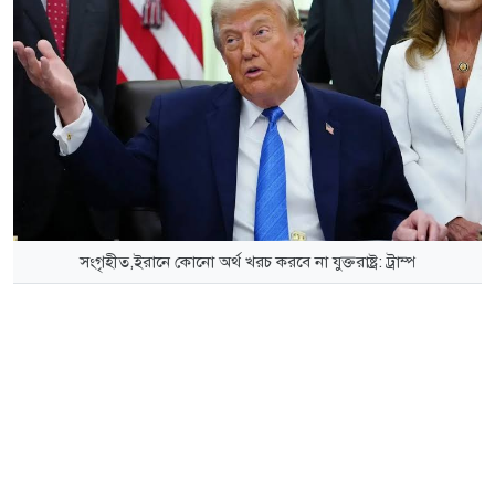
সংগৃহীত,ইরানে কোনো অর্থ খরচ করবে না যুক্তরাষ্ট্র: ট্রাম্প