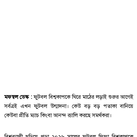
মফস্বল ডেস্ক :
ফুটবল বিশ্বকাপকে ঘিরে মাঠের লড়াই শুরুর আগেই
সর্বত্রই এখন ফুটবল উন্মাদনা। কেউ বড় বড় পতাকা বানিয়ে
কেউবা প্রীতি ম্যাচ কিংবা আনন্দ র‌্যালি করছে সমর্থকরা।
বিশ্বব্যাপী ছড়িয়ে পড়া ২০২৬ সালের ফুটবল ফিফা বিশ্বকাপকে