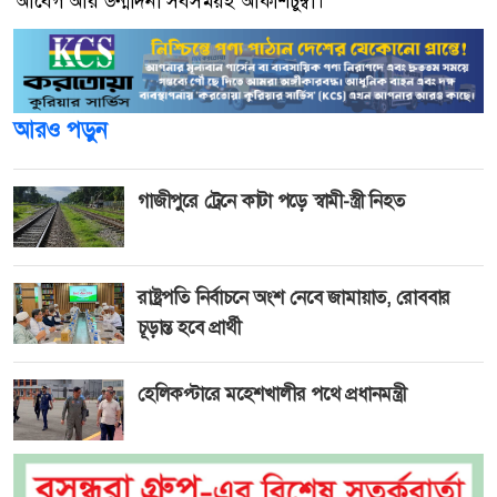
আবেগ আর উন্মাদনা সবসময়ই আকাশচুম্বী।
আরও পড়ুন
গাজীপুরে ট্রেনে কাটা পড়ে স্বামী-স্ত্রী নিহত
রাষ্ট্রপতি নির্বাচনে অংশ নেবে জামায়াত, রোববার
চূড়ান্ত হবে প্রার্থী
হেলিকপ্টারে মহেশখালীর পথে প্রধানমন্ত্রী