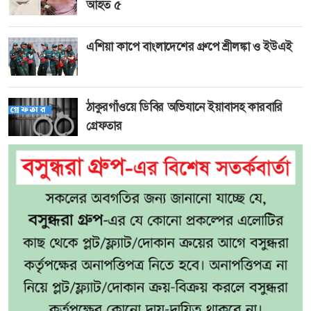
আহত ৫
এশিয়া কাপে বাংলাদেশের গ্রুপে শ্রীলঙ্কা ও ইউএই
ঠাকুরগাঁওয়ে ডিবির অভিযানে ইয়াবাসহ কারবারি
গ্রেফতার