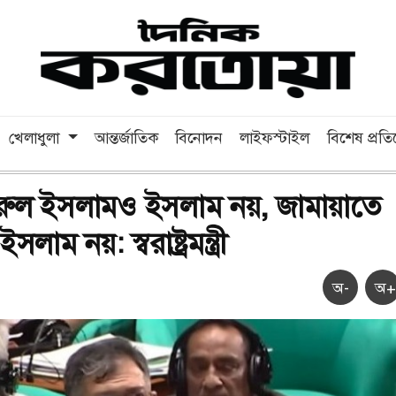
খেলাধুলা
আন্তর্জাতিক
বিনোদন
লাইফস্টাইল
বিশেষ প্রত
খরুল ইসলামও ইসলাম নয়, জামায়াতে
াম নয়: স্বরাষ্ট্রমন্ত্রী
অ-
অ+