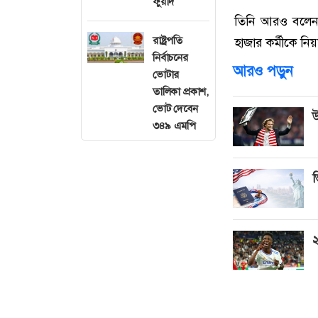
ফুয়াদ
তিনি আরও বলেন, 
রাষ্ট্রপতি
হাজার কর্মীকে নি
নির্বাচনের
আরও পড়ুন
ভোটার
তালিকা প্রকাশ,
ভোট দেবেন
উ
৩৪৯ এমপি
ভ
২