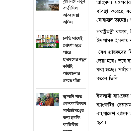
বৃষ্টি নিয়ে নতুন
আহমদ। মঙ্গলবার
বার্তা দিল
ব্যবস্থা করেছে
আবহাওয়া
মোহাম্মদ তাহের। পর
অফিস
স্বরাষ্ট্রমন্ত্র
চলতি মাসেই
ইসলামও ইসলাম ন
ঘোষণা হতে
বৈধ গ্রাহকদের ব
পারে
ছাত্রদলের নতুন
দেয়া হবে। তবে ব্
কমিটি,
করা হচ্ছে। পর্দা
আলোচনার
করেন তিনি।
কেন্দ্রে যাঁরা
ইসলামী ব্যাংকের ন
জ্বালানি খাত
বেসরকারিকরণ
ব্যাংকটির চেয়া
সার্বভৌমত্বের
বাংলাদেশ ব্যাংক
জন্য হুমকি:
হবে।
ব্যারিস্টার