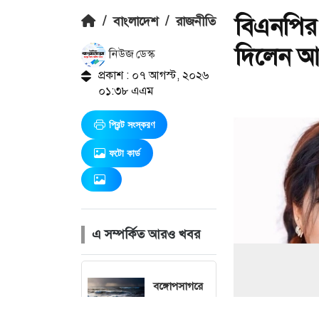
বিএনপির
/
বাংলাদেশ
/
রাজনীতি
দিলেন আ
নিউজ ডেস্ক
প্রকাশ : ০৭ আগস্ট, ২০২৬
০১:৩৮ এএম
প্রিন্ট সংস্করণ
ফটো কার্ড
এ সম্পর্কিত আরও খবর
বঙ্গোপসাগরে
লঘুচাপ :