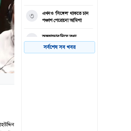
এখনও ‘সিঙ্গেল’ থাকতে চান
৩
পঞ্চাশ পেরোনো আমিশা
অস্ত্রভান্ডার নিয়ে তথ্য
৪
ফাঁসকারীদের কারাদণ্ডের
সর্বশেষ সব খবর
হুঁশিয়ারি ট্রাম্পের
বিএনপির সংসদ সদস্য
৫
বীথিকাকে আইনি নোটিশ
দিলেন আসিফ মাহমুদ
নতুন বিশ্বরেকর্ড গড়লেন জস
৬
বাটলার
াহউদ্দিন