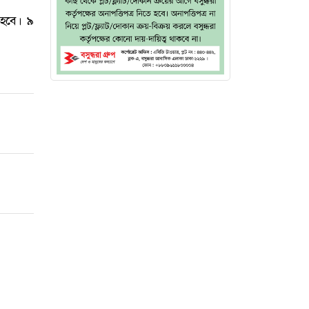
 হবে। ৯