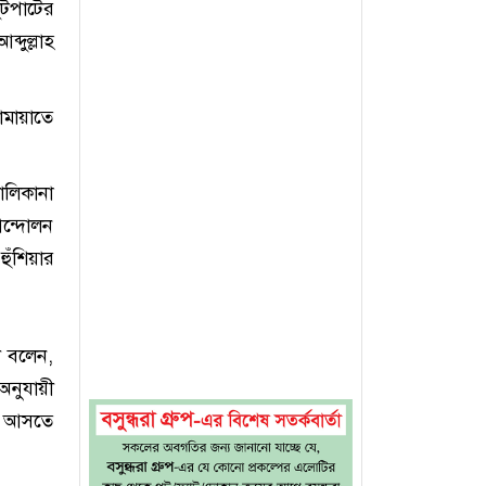
ুটপাটের
দুল্লাহ
ামায়াতে
ালিকানা
আন্দোলন
ুঁশিয়ার
রী বলেন,
নুযায়ী
রে আসতে