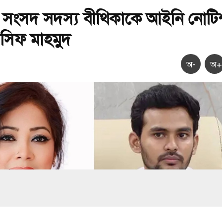
 সংসদ সদস্য বীথিকাকে আইনি নোটি
সিফ মাহমুদ
অ-
অ+