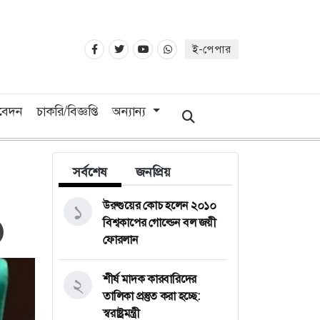
ই-পেপার
িবেদন
চাকরি/বিজ্ঞপ্তি
অন্যান্য
সর্বশেষ
জনপ্রিয়
উরুগুয়ের কোচ হলেন ২০১০
১
বিশ্বকাপের গোল্ডেন বল জয়ী
ফোরলান
শীর্ষ মাদক কারবারিদের
২
তালিকা প্রস্তুত করা হচ্ছে:
স্বরাষ্ট্রমন্ত্রী