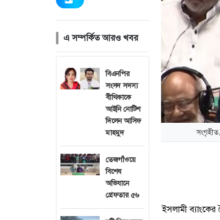
এ সম্পর্কিত আরও খবর
বিএনপির
সংসদ সদস্য
বীথিকাকে
আইনি নোটিশ
দিলেন আসিফ
সংগৃহীত,
মাহমুদ
তেজগাঁওয়ে
বিশেষ
অভিযানে
গ্রেফতার ৫৬
ইসলামী ব্যাংকের ব