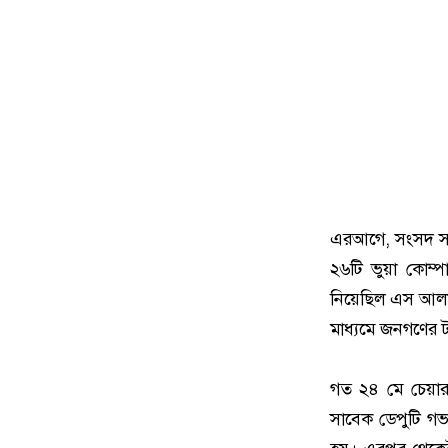
এরআগে, সংসদ সদস
২৬টি ভুয়া কোম্
নিয়েছিল এস আলম
মাধ্যমে জনগণের ট
গত ২৪ মে চেয়ারম
সাবেক ডেপুটি গভ