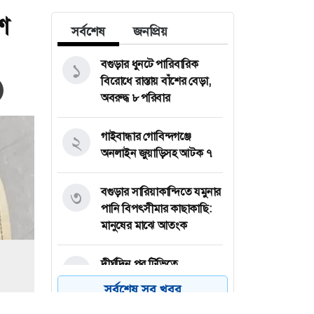
শ
সর্বশেষ
জনপ্রিয়
বগুড়ার ধুনটে পারিবারিক
১
বিরোধে রাস্তায় বাঁশের বেড়া,
অবরুদ্ধ ৮ পরিবার
গাইবান্ধার গোবিন্দগঞ্জে
২
অনলাইন জুয়াড়িসহ আটক ৭
বগুড়ার সারিয়াকান্দিতে যমুনার
৩
পানি বিপৎসীমার কাছাকাছি:
মানুষের মাঝে আতংক
দীর্ঘদিন পর টিভিতে
৪
উপস্থাপনায় আরজুমান্দ আরা
সর্বশেষ সব খবর
বকুল