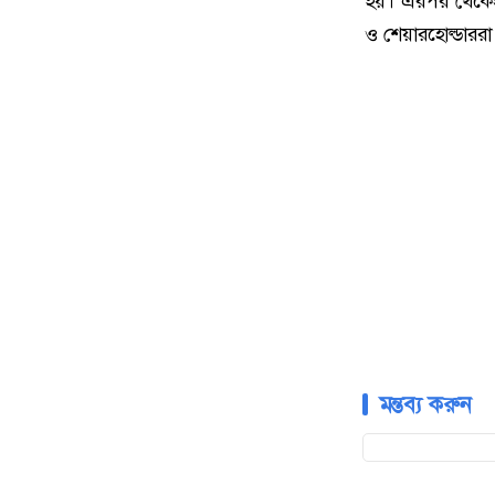
হয়। এরপর থেকেই 
ও শেয়ারহোল্ডাররা
মন্তব্য করুন