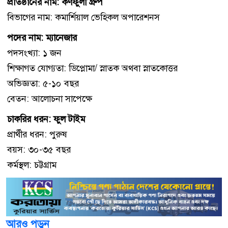
প্রতিষ্ঠানের নাম: কর্ণফুলী গ্রুপ
বিভাগের নাম: কমার্শিয়াল ভেহিকল অপারেশনস
পদের নাম: ম্যানেজার
পদসংখ্যা: ১ জন
শিক্ষাগত যোগ্যতা: ডিপ্লোমা/ স্নাতক অথবা স্নাতকোত্তর
অভিজ্ঞতা: ৫-১০ বছর
বেতন: আলোচনা সাপেক্ষে
চাকরির ধরন: ফুল টাইম
প্রার্থীর ধরন: পুরুষ
বয়স: ৩০-৩৫ বছর
কর্মস্থল: চট্টগ্রাম
আরও পড়ুন