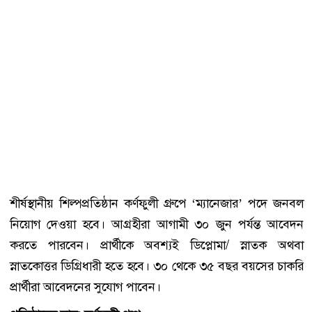
শীর্ষস্থানীয় শিল্পপ্রতিষ্ঠান কর্ণফুলী গ্রুপে ‘ম্যানেজার’ পদে জনবল
নিয়োগ দেওয়া হবে। আগ্রহীরা আগামী ৩০ জুন পর্যন্ত আবেদন
করতে পারবেন। প্রার্থীকে অবশ্যই ডিপ্লোমা/ স্নাতক অথবা
স্নাতকোত্তর ডিগ্রিধারী হতে হবে। ৩০ থেকে ৩৫ বছর বয়সের চাকরি
প্রার্থীরা আবেদনের সুযোগ পাবেন।