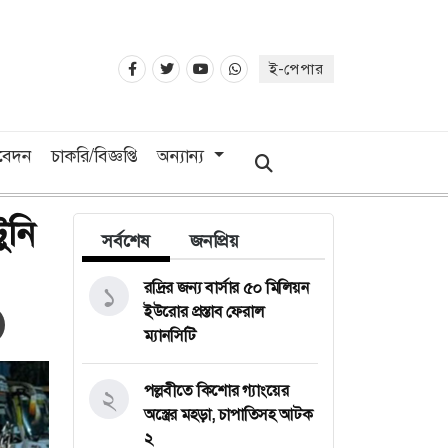
ই-পেপার
িবেদন
চাকরি/বিজ্ঞপ্তি
অন্যান্য
ুনি
সর্বশেষ
জনপ্রিয়
রদ্রির জন্য বার্সার ৫০ মিলিয়ন
১
ইউরোর প্রস্তাব ফেরাল
ম্যানসিটি
পল্লবীতে কিশোর গ্যাংয়ের
২
অস্ত্রের মহড়া, চাপাতিসহ আটক
২