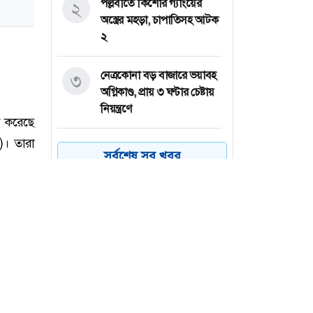
পল্লবীতে কিশোর গ্যাংয়ের
২
অস্ত্রের মহড়া, চাপাতিসহ আটক
২
নেত্রকোনা বড় বাজারে ভয়াবহ
৩
অগ্নিকাণ্ড, প্রায় ৩ ঘণ্টার চেষ্টায়
নিয়ন্ত্রণে
কয়েক ডজন
৪
সর্বশেষ সব খবর
অভিবাসনপ্রত্যাশীকে উদ্ধার
গ্রিসের, বেশিরভাগ বাংলাদেশি
জুলাই গণঅভ্যুত্থানের কৃতিত্ব
৫
জনগণের, কারও একার নয়:
তথ্যমন্ত্রী
ভারত থেকে ২ দশমিক ৩
৬
মেট্রিক টন টিয়ার গ্যাস