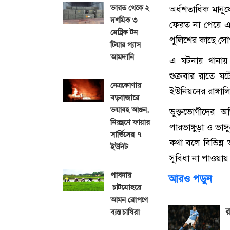
ভারত থেকে ২
অর্ধশতাধিক মানু
দশমিক ৩
ফেরত না পেয়ে এব
মেট্রিক টন
পুলিশের কাছে সো
টিয়ার গ্যাস
আমদানি
এ ঘটনায় থানায় 
শুক্রবার রাতে ঘ
নেত্রকোণায়
ইউনিয়নের রাঙ্গালিয়
বড়বাজারে
ভয়াবহ আগুন,
ভুক্তভোগীদের অ
নিয়ন্ত্রণে ফায়ার
পারভাঙ্গুড়া ও ভা
সার্ভিসের ৭
কথা বলে বিভিন্ন
ইউনিট
সুবিধা না পাওয়ায় 
পাবনার
আরও পড়ুন
চাটমোহরে
আমন রোপণে
র
ব্যস্ত চাষিরা