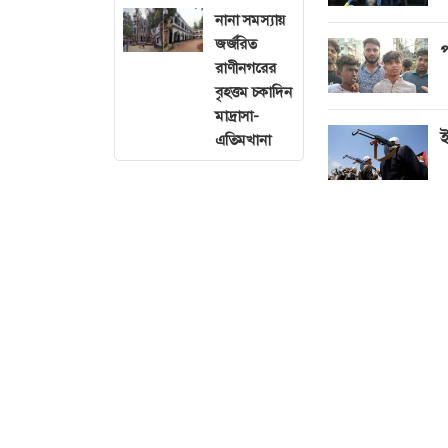
নানা সমস্যায়
জর্জরিত
প
রাণীনগরের
বৃহত্তম চকাদিন
মাদ্রাসা-
ই
এতিমখানা