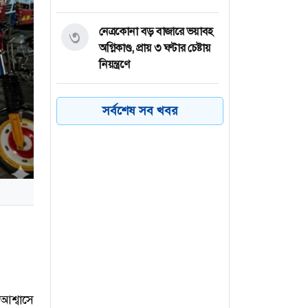
নেত্রকোনা বড় বাজারে ভয়াবহ
৩
অগ্নিকাণ্ড, প্রায় ৩ ঘণ্টার চেষ্টায়
নিয়ন্ত্রণে
কয়েক ডজন
৪
সর্বশেষ সব খবর
অভিবাসনপ্রত্যাশীকে উদ্ধার
গ্রিসের, বেশিরভাগ বাংলাদেশি
জুলাই গণঅভ্যুত্থানের কৃতিত্ব
৫
জনগণের, কারও একার নয়:
তথ্যমন্ত্রী
ভারত থেকে ২ দশমিক ৩
৬
মেট্রিক টন টিয়ার গ্যাস
আমদানি
আশ্বাসে