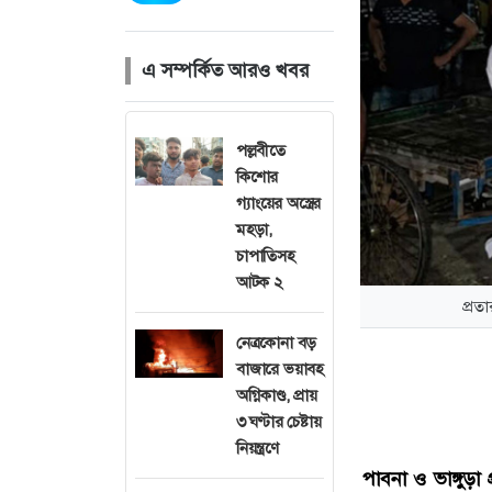
এ সম্পর্কিত আরও খবর
পল্লবীতে
কিশোর
গ্যাংয়ের অস্ত্রের
মহড়া,
চাপাতিসহ
আটক ২
প্রত
নেত্রকোনা বড়
বাজারে ভয়াবহ
অগ্নিকাণ্ড, প্রায়
৩ ঘণ্টার চেষ্টায়
নিয়ন্ত্রণে
পাবনা ও ভাঙ্গুড়া 