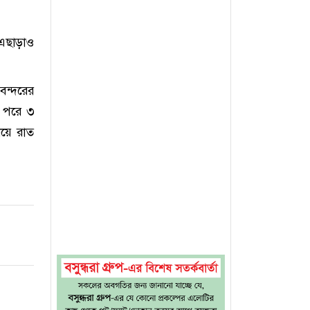
এছাড়াও
বন্দরের
। পরে ৩
ায়ে রাত