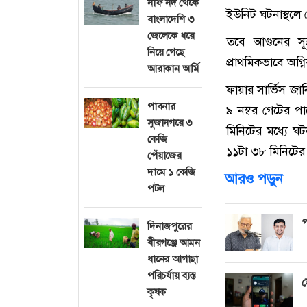
নাফ নদ থেকে
ইউনিট ঘটনাস্থলে 
বাংলাদেশি ৩
জেলেকে ধরে
তবে আগুনের সূত
নিয়ে গেছে
প্রাথমিকভাবে অগ্ন
আরাকান আর্মি
ফায়ার সার্ভিস জা
পাবনার
৯ নম্বর গেটের প
সুজানগরে ৩
মিনিটের মধ্যে ঘট
কেজি
১১টা ৩৮ মিনিটের 
পেঁয়াজের
দামে ১ কেজি
আরও পড়ুন
পটল
প
দিনাজপুরের
বীরগঞ্জে আমন
ধানের আগাছা
পরিচর্যায় ব্যস্ত
হ
কৃষক