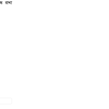
্ধ রাখা