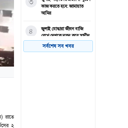
৩
কাজ করতে হবে: জামায়াত
আমির
জুলাই যোদ্ধারা জীবন বাজি
৪
রেখে দেশকে নতুন করে স্বাধীন
করেছেন: গণপূর্তমন্ত্রী
সর্বশেষ সব খবর
আমিরাতের রাষ্ট্রায়ত্ত তেলের
৫
ট্যাংকারে 'ইরানের হামলা'
বাবা হারানো মেসিকে সান্ত্বনা
৬
দিলো বার্সা-রিয়াল
ন) রাতে
ভিসের ২