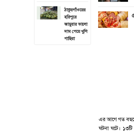
ঠাকুরগাঁওয়ের
৫
হরিপুরে
জাম্বুরার ভালো
দাম পেয়ে খুশি
গাছিরা
এর আগে গত বছরের 
ঘটনা ঘটে। ১৩টি ফ