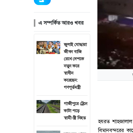
এ সম্পর্কিত আরও খবর
জুলাই যোদ্ধারা
জীবন বাজি
রেখে দেশকে
নতুন করে
স্বাধীন
করেছেন:
গণপূর্তমন্ত্রী
গাজীপুরে ট্রেনে
কাটা পড়ে
স্বামী-স্ত্রী নিহত
হযরত শাহজালাল আন
বিমানবন্দরের ক