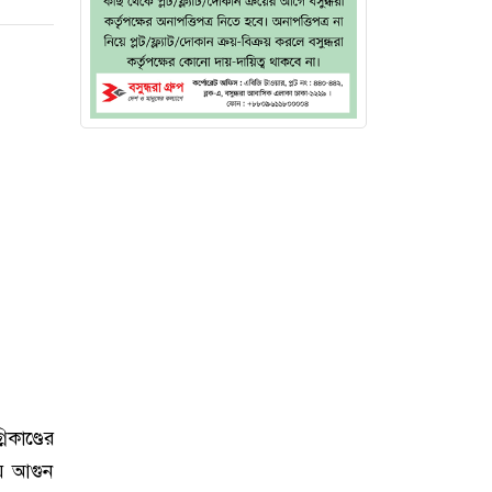
কাণ্ডের
য়ে আগুন