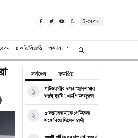
ই-পেপার
িবেদন
চাকরি/বিজ্ঞপ্তি
অন্যান্য
রো
সর্বশেষ
জনপ্রিয়
পাটওয়ারীর ওপর ‘আসল মার
১
শুরুই হয়নি’: এমপি মনজুরুল
৫ সন্তানের মাকে প্রেমিকের
২
সঙ্গে বিয়ে দিলেন স্বামী
জুলাই শহীদদের প্রত্যাশা পূরণে