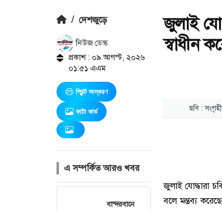
জুলাই যো
/
দেশজুড়ে
স্বাধীন কর
নিউজ ডেস্ক
প্রকাশ : ০৯ আগস্ট, ২০২৬
০১:৫১ এএম
প্রিন্ট সংস্করণ
ফটো কার্ড
এ সম্পর্কিত আরও খবর
বান্দরবানে
নানা