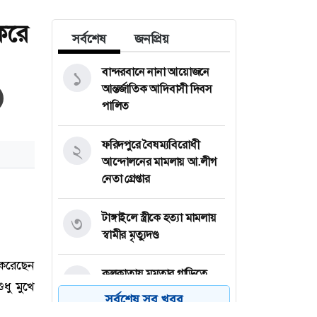
করে
সর্বশেষ
জনপ্রিয়
বান্দরবানে নানা আয়োজনে
১
আন্তর্জাতিক আদিবাসী দিবস
পালিত
ফরিদপুরে বৈষম্যবিরোধী
২
আন্দোলনের মামলায় আ.লীগ
নেতা গ্রেপ্তার
টাঙ্গাইলে স্ত্রীকে হত্যা মামলায়
৩
স্বামীর মৃত্যুদণ্ড
কলকাতায় মমতার গাড়িতে
৪
হামলা, বললেন মারা যেতে
সর্বশেষ সব খবর
পারতাম