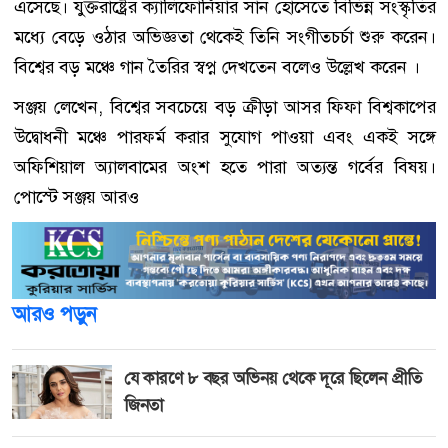
এসেছে। যুক্তরাষ্ট্রের ক্যালিফোর্নিয়ার সান হোসেতে বিভিন্ন সংস্কৃতির
মধ্যে বেড়ে ওঠার অভিজ্ঞতা থেকেই তিনি সংগীতচর্চা শুরু করেন।
বিশ্বের বড় মঞ্চে গান তৈরির স্বপ্ন দেখতেন বলেও উল্লেখ করেন ।
সঞ্জয় লেখেন, বিশ্বের সবচেয়ে বড় ক্রীড়া আসর ফিফা বিশ্বকাপের
উদ্বোধনী মঞ্চে পারফর্ম করার সুযোগ পাওয়া এবং একই সঙ্গে
অফিশিয়াল অ্যালবামের অংশ হতে পারা অত্যন্ত গর্বের বিষয়।
পোস্টে সঞ্জয় আরও
আরও পড়ুন
যে কারণে ৮ বছর অভিনয় থেকে দূরে ছিলেন প্রীতি
জিনতা