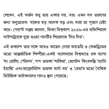
লেখেন, এই অর্জন শুধু তার একার নয়, বরং এমন সব তরুণের
জন্য অনুপ্রেরণা- যাদের স্বপ্ন অনেক বড় এবং যারা তা পূরণে চেষ্টা
করে। পোস্টে সঞ্জয় জানান, ফিফা বিশ্বকাপ ২০২৬-এর অফিশিয়াল
সাউন্ডট্র্যাকে যুক্ত হওয়া গানটির শিরোনাম 'সির সির'।
এই প্রকল্পে তার সঙ্গে আরও আছেন নোরা ফাতেহি ও ভেজড্রিমের
মতো আন্তর্জাতিক শিল্পীরা।একই অ্যালবামে বিশ্বখ্যাত রক ব্যান্ড
'দ্য রোলিং স্টোনস', পপ তারকা 'শাকিরা', রেগেটন কিংবদন্তি 'ড্যাডি
ইয়াঙ্কি' এবংআফ্রোবিটস তারকা বার্না বয়' ও 'রেমা'র মতো বৈশ্বিক
মিউজিক আইকনদের গানও স্থান পেয়েছে।