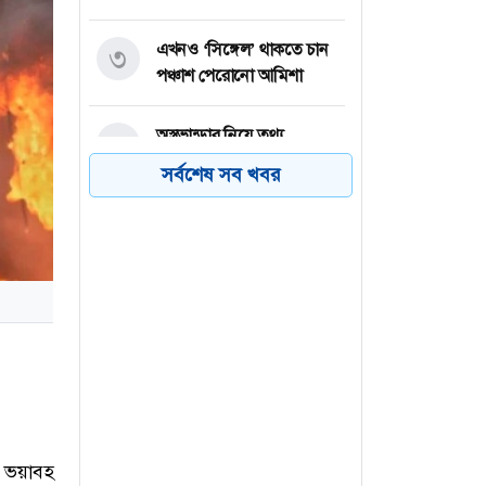
এখনও ‘সিঙ্গেল’ থাকতে চান
৩
পঞ্চাশ পেরোনো আমিশা
অস্ত্রভান্ডার নিয়ে তথ্য
৪
ফাঁসকারীদের কারাদণ্ডের
সর্বশেষ সব খবর
হুঁশিয়ারি ট্রাম্পের
বিএনপির সংসদ সদস্য
৫
বীথিকাকে আইনি নোটিশ
দিলেন আসিফ মাহমুদ
নতুন বিশ্বরেকর্ড গড়লেন জস
৬
বাটলার
 ভয়াবহ