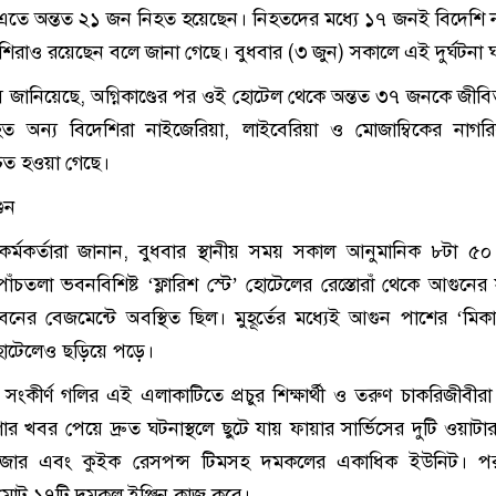
ে। এতে অন্তত ২১ জন নিহত হয়েছেন। নিহতদের মধ্যে ১৭ জনই বিদেশি 
েশিরাও রয়েছেন বলে জানা গেছে। বুধবার (৩ জুন) সকালে এই দুর্ঘটনা 
্ভিস জানিয়েছে, অগ্নিকাণ্ডের পর ওই হোটেল থেকে অন্তত ৩৭ জনকে জীবিত
ত অন্য বিদেশিরা নাইজেরিয়া, লাইবেরিয়া ও মোজাম্বিকের নাগ
্চিত হওয়া গেছে।
ুন
 কর্মকর্তারা জানান, বুধবার স্থানীয় সময় সকাল আনুমানিক ৮টা ৫০
াঁচতলা ভবনবিশিষ্ট ‘ফ্লারিশ স্টে’ হোটেলের রেস্তোরাঁ থেকে আগুনের স
ভবনের বেজমেন্টে অবস্থিত ছিল। মুহূর্তের মধ্যেই আগুন পাশের ‘মিক
টেলেও ছড়িয়ে পড়ে।
সংকীর্ণ গলির এই এলাকাটিতে প্রচুর শিক্ষার্থী ও তরুণ চাকরিজীবীর
 খবর পেয়ে দ্রুত ঘটনাস্থলে ছুটে যায় ফায়ার সার্ভিসের দুটি ওয়াটার
াউজার এবং কুইক রেসপন্স টিমসহ দমকলের একাধিক ইউনিট। পরব
রণে মোট ১৭টি দমকল ইঞ্জিন কাজ করে।