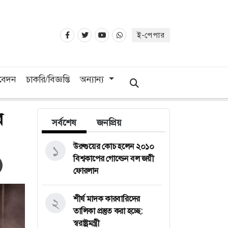
ই-পেপার
িবেদন
চাকরি/বিজ্ঞপ্তি
অন্যান্য
র
সর্বশেষ
জনপ্রিয়
উরুগুয়ের কোচ হলেন ২০১০
১
বিশ্বকাপের গোল্ডেন বল জয়ী
ফোরলান
শীর্ষ মাদক কারবারিদের
২
তালিকা প্রস্তুত করা হচ্ছে:
স্বরাষ্ট্রমন্ত্রী