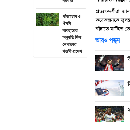
বরখাস্ত
প্রত্যক্ষদর্শীর
গাঁজা চাষ ও
কয়েকজনকে জ্বলন
ঔষধি
বাঁচাতে মাটিতে তো
ব্যবহারের
অনুমতি দিল
আরও পড়ুন
নেপালের
গণ্ডকী প্রদেশ
উ
ভ
২