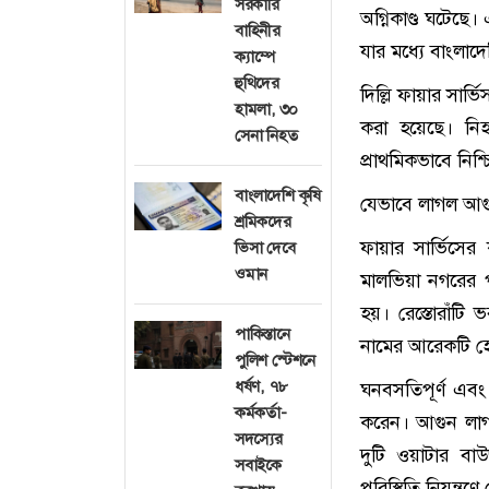
সরকারি
অগ্নিকাণ্ড ঘটেছ
বাহিনীর
যার মধ্যে বাংলাদ
ক্যাম্পে
হুথিদের
দিল্লি ফায়ার সার
হামলা, ৩০
করা হয়েছে। নিহ
সেনা নিহত
প্রাথমিকভাবে নিশ
বাংলাদেশি কৃষি
যেভাবে লাগল আগ
শ্রমিকদের
ফায়ার সার্ভিসের
ভিসা দেবে
ওমান
মালভিয়া নগরের প
হয়। রেস্তোরাঁটি 
পাকিস্তানে
নামের আরেকটি হো
পুলিশ স্টেশনে
ধর্ষণ, ৭৮
ঘনবসতিপূর্ণ এবং 
কর্মকর্তা-
করেন। আগুন লাগার
সদস্যের
দুটি ওয়াটার ব
সবাইকে
পরিস্থিতি নিয়ন্ত্