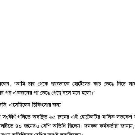
্শী বলেন, ‘আমি চার থেকে ছয়জনকে হোটেলের কাচ ভেঙে নিচে লা
ড়ার পর একজনের পা ভেঙে গেছে বলে মনে হলো।’
যাজেডি, এসেছিলেন চিকিৎসার জন্য
ার সংকীর্ণ গলিতে অবস্থিত ২৫ রুমের এই হোটেলটির মালিক লভকেশ
লটিতে ৪০ জনেরও বেশি অতিথি ছিলেন। দমকল কর্মকর্তারা জানান
তখন অতিথিদের বেশির ভাগই ঘুমাচ্ছিলেন।