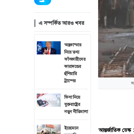
এ সম্পর্কিত আরও খবর
অস্ত্রভান্ডার
নিয়ে তথ্য
ফাঁসকারীদের
কারাদণ্ডের
হুঁশিয়ারি
ট্রাম্পের
স
ভিসা নিয়ে
যুক্তরাষ্ট্রের
নতুন নীতিমালা
ইয়েমেনে
আন্তর্জাতিক ডেস্ক 