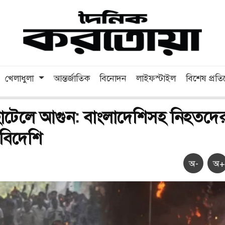
খেলাধুলা
আন্তর্জাতিক
বিনোদন
লাইফস্টাইল
বিশেষ প্রত
োটেলে আগুন: বাংলাদেশিসহ নিহতদে
বিদেশি
অ-
অ+