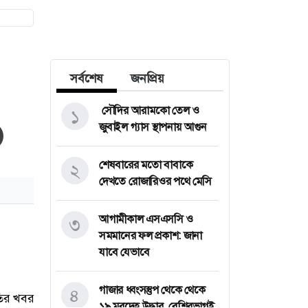
সর্বশেষ
জনপ্রিয়
সৌদির আরামকো তেল ও
১
জুবাইল গ্যাস স্থাপনায় আগুন
শেষবারের মতো বাবাকে
২
দেখতে রোজারিওর পথে মেসি
আগামীকাল এসএসসি ও
৩
সমমানের ফল প্রকাশ: জানা
যাবে যেভাবে
গাজার ধ্বংসস্তুপ থেকে থেকে
৪
১৯ মরদেহ উদ্ধার, বেশিরভাগই