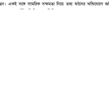
: সংগৃহীত, অস্ত্রভান্ডার নিয়ে তথ্য ফাঁসকারীদের কারাদণ্ডের হুঁশিয়ারি ট্রাম্পের
:
মার্কিন প্রেসিডেন্ট ডোনাল্ড ট্রাম্প যুক্তরাষ্ট্রের অস্ত্র ও গোলাবারুদের ঘ
েন। একই সঙ্গে সামরিক সক্ষমতা নিয়ে তথ্য ফাঁসের অভিযোগে জ
বস্থা নেওয়ার হুঁশিয়ারি দিয়েছেন তিনি।
আগস্ট) নিজের সামাজিক যোগাযোগমাধ্যম ট্রুথ সোশ্যালে দেওয়া এক