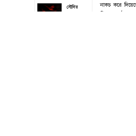
সৌদির
আরামকো
তেল ও জুবাইল
গ্যাস স্থাপনায়
আগুন
গাজার
ছবি 
ধ্বংসস্তুপ থেকে
থেকে ১৯
মরদেহ উদ্ধার,
বেশিরভাগই
নারী-শিশু
আন্তর্জাতিক
ডেস্ক
ব্রাজিলে
নাকচ করে দিয়েছ
হেলিকপ্টার
বিরুদ্ধে কঠোর ব্য
বিধ্বস্ত : নিহত
৪
বৃহস্পতিবার (৬ 