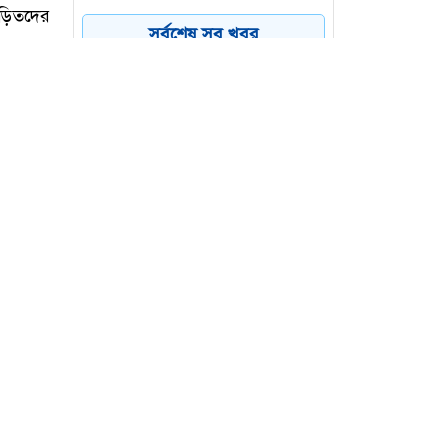
নারী-শিশু
সর্বশেষ সব খবর
মৌলভীবাজার সীমান্তে
৫
বিএসএফ’র গুলিতে
বাংলাদেশি নিহত
বগুড়ায় দাঁড়িয়ে থাকা ট্রাকে
৬
আরেক ট্রাকের ধাক্কায় নিহত ৩
াটতির খবর
ড়িতদের
 পোস্টে