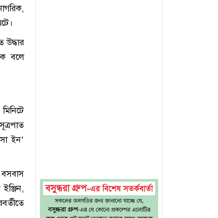
নাগরিক,
ঘটে।
 উদ্ধার
রিক বলে
 মিনিটে
ূত্রপাত
াসা ইন’
া বসবাস
 ইঞ্জিন,
র্তীতে