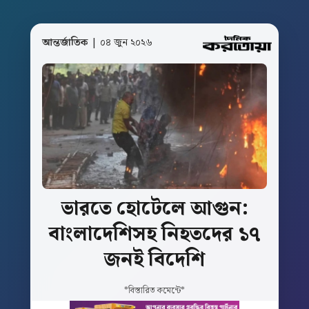
আন্তর্জাতিক
| ০৪ জুন ২০২৬
ভারতে
হোটেলে
আগুন:
বাংলাদেশিসহ
নিহতদের
১৭
জনই
বিদেশি
*বিস্তারিত কমেন্টে*