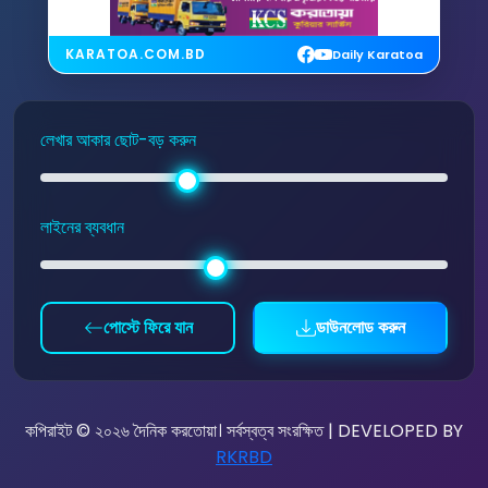
KARATOA.COM.BD
Daily Karatoa
লেখার আকার ছোট-বড় করুন
লাইনের ব্যবধান
পোস্টে ফিরে যান
ডাউনলোড করুন
কপিরাইট © ২০২৬ দৈনিক করতোয়া। সর্বস্বত্ব সংরক্ষিত | DEVELOPED BY
RKRBD