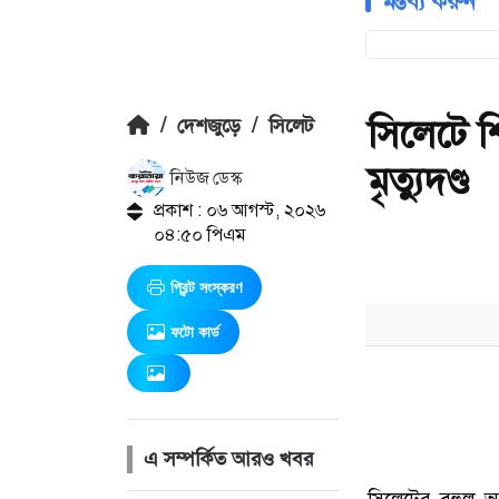
মন্তব্য করুন
সিলেটে শ
/
দেশজুড়ে
/
সিলেট
মৃত্যুদণ্ড
নিউজ ডেস্ক
প্রকাশ : ০৬ আগস্ট, ২০২৬
০৪:৫০ পিএম
প্রিন্ট সংস্করণ
ফটো কার্ড
এ সম্পর্কিত আরও খবর