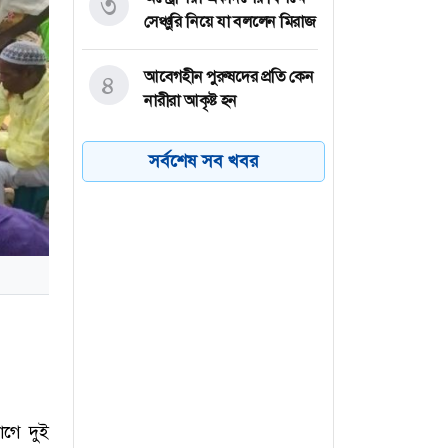
৩
সেঞ্চুরি নিয়ে যা বললেন মিরাজ
আবেগহীন পুরুষদের প্রতি কেন
৪
নারীরা আকৃষ্ট হন
সিলেটে শিশু ফাহিমা হত্যা
৫
সর্বশেষ সব খবর
মামলায় প্রধান আসামির
মৃত্যুদণ্ড
রাশিয়ার ড্রোন-ক্ষেপণাস্ত্র
৬
হামলায় কিয়েভে নিহত ১৭
গে দুই