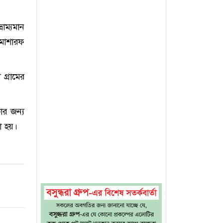
াম্যমান
 মোশারফ
গ্রামের
ার জন্য
া হয়।