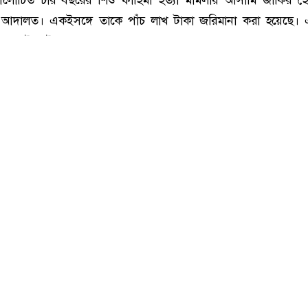
সিলেটে শিশু ফাহিমা হত্যা মামলায় প্রধান আসামির মৃত্যুদণ্ড
লোচিত চার বছরের শিশু ফাহিমা হত্যা মামলায় আসামি জাকির হ
ছেন আদালত। একইসঙ্গে তাকে পাঁচ লাখ টাকা জরিমানা করা হয়েছে।
িরের দুই ভাই জয়নাল আহমদ ও আবুল কালাম বেকসুর খালাস পেয়েছে
 মাসের মাথায় আজ বৃহস্পতিবার (৬ আগস্ট) সিলেট নারী ও শিশু নির্য