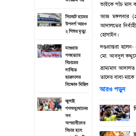
ভাইকে পাঁচ মাস কর
আজ মঙ্গলবার (২
সিলেটে হামের
উপসর্গ আরও
আদালতের নির্বাহী
২ শিশুর মৃত্যু
হোসাইন।
দণ্ডপ্রাপ্তরা হল
মাগুরায়
মো. আবদুল কদ্দু
গণহত্যার
বিচারের
ভ্রাম্যমাণ আদালত
দাবিতে
তাদের বাবা-মাক
ছাত্রদলের
বিক্ষোভ মিছিল
আরও পড়ুন
জুলাই
ভ
গণঅভ্যুত্থানের
সব
অপরাধীদের
বিচার হবে:
ই