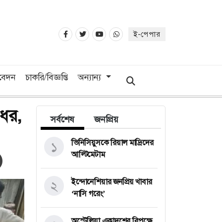
ই-পেপার
িবেদন
চাকরি/বিজ্ঞপ্তি
অন্যান্য
রধর,
সর্বশেষ
জনপ্রিয়
ভিনিসিয়ুসকে রিয়াল মাদ্রিদের
১
আল্টিমেটাম
ইন্দোনেশিয়ার জনপ্রিয় খাবার
২
‘নাসি গরেং’
অস্ট্রেলিয়া একাদশের বিপক্ষে