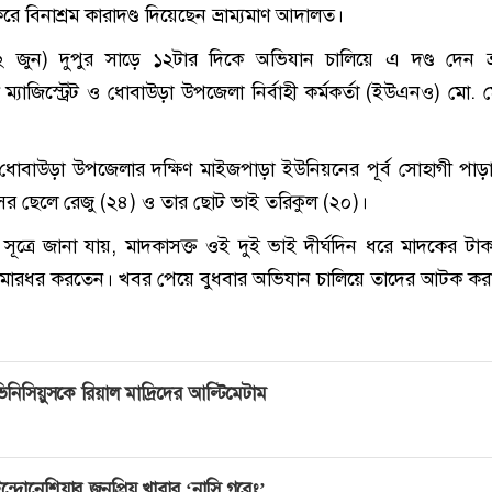
ে বিনাশ্রম কারাদণ্ড দিয়েছেন ভ্রাম্যমাণ আদালত।
 জুন) দুপুর সাড়ে ১২টার দিকে অভিযান চালিয়ে এ দণ্ড দেন ভ্র
 ম্যাজিস্ট্রেট ও ধোবাউড়া উপজেলা নির্বাহী কর্মকর্তা (ইউএনও) মো.
েন- ধোবাউড়া উপজেলার দক্ষিণ মাইজপাড়া ইউনিয়নের পূর্ব সোহাগী পাড়া 
সের ছেলে রেজু (২৪) ও তার ছোট ভাই তরিকুল (২০)।
 সূত্রে জানা যায়, মাদকাসক্ত ওই দুই ভাই দীর্ঘদিন ধরে মাদকের টাক
ে মারধর করতেন। খবর পেয়ে বুধবার অভিযান চালিয়ে তাদের আটক কর
িনিসিয়ুসকে রিয়াল মাদ্রিদের আল্টিমেটাম
ন্দোনেশিয়ার জনপ্রিয় খাবার ‘নাসি গরেং’