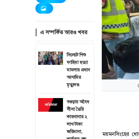
এ সম্পর্কিত আরও খবর
সিলেটে শিশু
ফাহিমা হত্যা
মামলায় প্রধান
আসামির
মৃত্যুদণ্ড
বগুড়ায় অবৈধ
সীসা তৈরি
কারখানার ২
লাখ টাকা
জরিমানা,
ময়মনসিংহের ধোব
কার্যক্রম বন্ধ