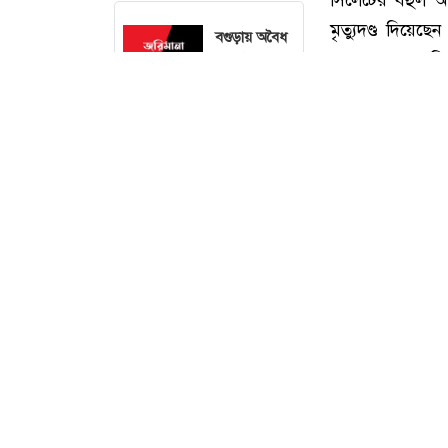
বগুড়ায় অবৈধ
সীসা তৈরি
কারখানার ২
লাখ টাকা
জরিমানা,
কার্যক্রম বন্ধ
সিলেটে হামের
উপসর্গ আরও
২ শিশুর মৃত্যু
মাগুরায়
সিলেটের বহুল আ
গণহত্যার
মৃত্যুদণ্ড দিয়ে
বিচারের
মামলা থেকে জাক
দাবিতে
ছাত্রদলের
হত্যাকাণ্ডের তিন
বিক্ষোভ মিছিল