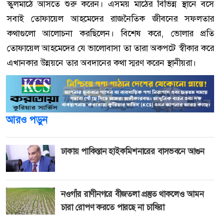
স্কুলমাঠে আসতে শুরু করেন। এসময় মাঠের বিভিন্ন স্থানে বসে
সবাই তোফায়েল আহমেদের রাজনৈতিক জীবনের সফলতার
কথাগুলো আলোচনা করছিলেন। বিশেষ করে, ভোলার প্রতি
তোফায়েল আহমেদের যে ভালোবাসা তা তারা অকপটে স্বীকার করে
এখানকার উন্নয়নে তার অবদানের কথা স্মরণ করেন স্থানীয়রা।
আরও পড়ুন
ঢাকায় পাকিস্তান হাইকমিশনারের বাসভবনে আগুন
নওগাঁর রাণীনগরে বীজতলা প্রস্তুত থাকলেও আমন
চারা রোপণ করতে পারছে না চাষিরা