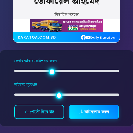
তোফায়েল
আহমেদ
*বিস্তারিত কমেন্টে*
KARATOA.COM.BD
Daily Karatoa
লেখার আকার ছোট-বড় করুন
লাইনের ব্যবধান
পোস্টে ফিরে যান
ডাউনলোড করুন