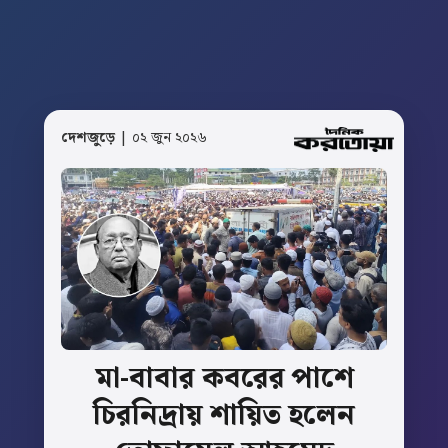
দেশজুড়ে
| ০২ জুন ২০২৬
মা-বাবার
কবরের
পাশে
চিরনিদ্রায়
শায়িত
হলেন