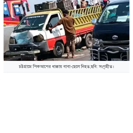
চট্টগ্রামে পিকআপের ধাক্কায় বাবা-ছেলে নিহত,ছবি: সংগৃহীত।