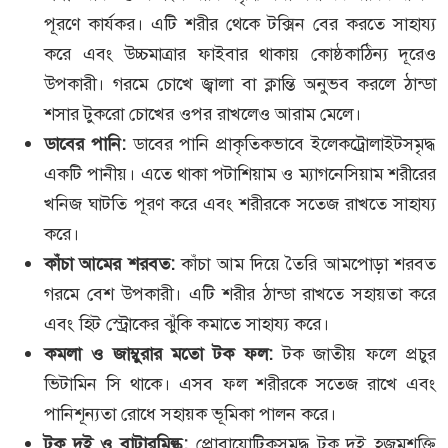
পূরণে কার্যকর। এটি শরীর থেকে টক্সিন বের করতে সাহায্য
করে এবং উচ্চমাত্রার ফাইবার থাকায় কোষ্ঠকাঠিন্য দূরেও
উপকারী। গরমে চোখে জ্বালা বা ক্লান্তি অনুভব করলে ঠান্ডা
শসার টুকরো চোখের ওপর রাখলেও আরাম মেলে।
ডাবের পানি:
ডাবের পানি প্রাকৃতিকভাবে ইলেকট্রোলাইটসমৃদ্ধ
একটি পানীয়। এতে থাকা পটাশিয়াম ও ম্যাগনেসিয়াম শরীরের
খনিজ ঘাটতি পূরণ করে এবং শরীরকে সতেজ রাখতে সাহায্য
করে।
কাঁচা আমের শরবত:
কাঁচা আম দিয়ে তৈরি আমপোড়া শরবত
গরমে বেশ উপকারী। এটি শরীর ঠান্ডা রাখতে সহায়তা করে
এবং হিট স্ট্রোকের ঝুঁকি কমাতে সাহায্য করে।
কমলা ও জাম্বুরার মতো টক ফল:
টক জাতীয় ফলে প্রচুর
ভিটামিন সি থাকে। এসব ফল শরীরকে সতেজ রাখে এবং
পানিশূন্যতা রোধে সহায়ক ভূমিকা পালন করে।
টক দই ও বাটারমিল্ক:
প্রোবায়োটিকসমৃদ্ধ টক দই হজমশক্তি