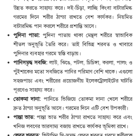
উন্নত করতে সাহায্য করে। দই-চিঁড়া, লাচ্ছি কিংবা বাটারমিল্ক
গরমের দিনে শরীর ঠান্ডা রাখতে বেশ কার্যকর। নিয়মিত
বাটারমিল্ক পান করলে শরীরে প্রশান্তি আসে।
পুদিনা পাতা:
পুদিনা পাতায় থাকা মেন্থল শরীরে স্বাভাবিক
শীতল অনুভূতি তৈরি করে। তাই বিভিন্ন শরবত ও খাবারে
পুদিনার ব্যবহার গরমে স্বস্তি বাড়ায়।
পানিসমৃদ্ধ সবজি:
লাউ, ঝিঙে, পটল, চিচিঙ্গা, করলা, পালং ও
পুঁইশাকের মতো সবজিতে পানির পরিমাণ বেশি থাকে। এগুলো
সহজপাচ্য এবং শরীরের প্রয়োজনীয় ইলেকট্রোলাইটের ঘাটতি
পূরণেও সাহায্য করে।
তোকমা দানা:
পানিতে ভিজিয়ে তোকমা দানা খেলে শরীরে
দ্রুত ঠান্ডা অনুভূতি আসে। গরমের দিনে এটি বেশ উপকারী।
পান্তা ভাত:
পান্তা ভাত শরীর ঠান্ডা রাখতে সাহায্য করে এবং
খনিজ লবণের ভারসাম্য বজায় রাখতে কার্যকর ভূমিকা রাখে।
লেবুর শরবত:
ভিটামিন সি-সমৃদ্ধ লেবুর শরবত গরমে শরীরকে