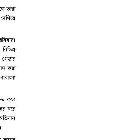
লে তারা
 দেখিয়ে
রবিবার)
বিভিন্ন
রেপ্তার
বাদ করা
 ধারালো
চিত করে
ষের ঘরে
অভিযান
।