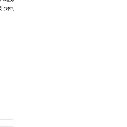
িত করতে
ই হোক,