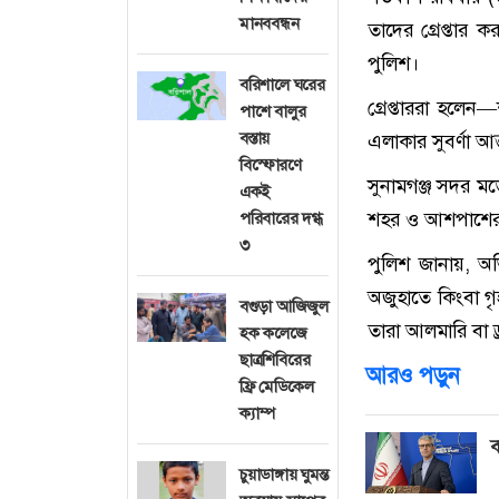
মানববন্ধন
তাদের গ্রেপ্তার
পুলিশ।
বরিশালে ঘরের
গ্রেপ্তাররা হলেন
পাশে বালুর
বস্তায়
এলাকার সুবর্ণা আক
বিস্ফোরণে
সুনামগঞ্জ সদর মডে
একই
শহর ও আশপাশের 
পরিবারের দগ্ধ
৩
পুলিশ জানায়, অভ
অজুহাতে কিংবা গৃ
বগুড়া আজিজুল
তারা আলমারি বা ড্
হক কলেজে
ছাত্রশিবিরের
আরও পড়ুন
ফ্রি মেডিকেল
ক্যাম্প
ব
চুয়াডাঙ্গায় ঘুমন্ত