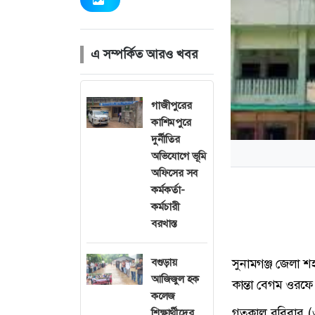
এ সম্পর্কিত আরও খবর
গাজীপুরের
কাশিমপুরে
দুর্নীতির
অভিযোগে ভূমি
অফিসের সব
কর্মকর্তা-
কর্মচারী
বরখাস্ত
বগুড়ায়
সুনামগঞ্জ জেলা শ
আজিজুল হক
কান্তা বেগম ওরফে 
কলেজ
গতকাল রবিবার (
শিক্ষার্থীদের