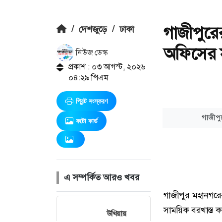
গাজীপুরে
/
দেশজুড়ে
/
ঢাকা
অফিসের সব
নিউজ ডেস্ক
প্রকাশ : ০৩ আগস্ট, ২০২৬
০৪:২৯ পিএম
প্রিন্ট সংস্করণ
ফটো কার্ড
এ সম্পর্কিত আরও খবর
উখিয়ায়