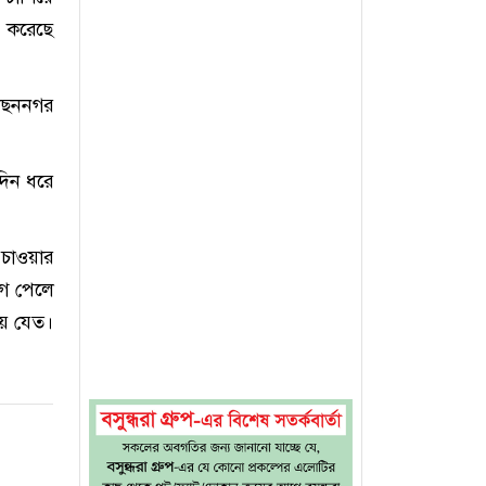
র করেছে
হাছননগর
ঘদিন ধরে
 চাওয়ার
োগ পেলে
িয়ে যেত।