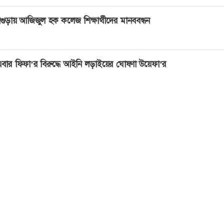
গুড়ায় আজিজুল হক কলেজ শিক্ষার্থীদের মানববন্ধন
বার ফিফা’র বিরুদ্ধে আইনি লড়াইয়ের ঘোষণা উয়েফা’র