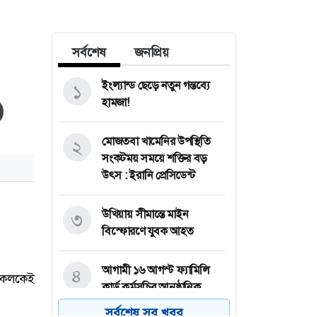
সর্বশেষ
জনপ্রিয়
ইংল্যান্ড ছেড়ে নতুন গন্তব্যে
১
হামজা!
মোজতবা খামেনির উপস্থিতি
২
সংকটময় সময়ে শক্তির বড়
উৎস : ইরানি প্রেসিডেন্ট
উখিয়ায় সীমান্তে মাইন
৩
বিস্ফোরণে যুবক আহত
আগামী ১৬ আগস্ট ফ্যামিলি
৪
কার্ড কর্মসূচির আনুষ্ঠানিক
উদ্বোধন
সর্বশেষ সব খবর