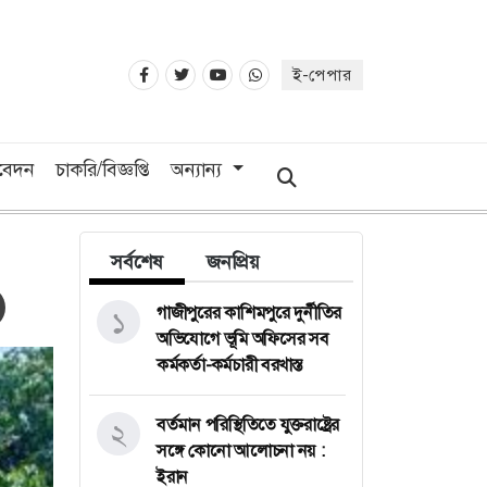
ই-পেপার
িবেদন
চাকরি/বিজ্ঞপ্তি
অন্যান্য
সর্বশেষ
জনপ্রিয়
গাজীপুরের কাশিমপুরে দুর্নীতির
১
অভিযোগে ভূমি অফিসের সব
কর্মকর্তা-কর্মচারী বরখাস্ত
বর্তমান পরিস্থিতিতে যুক্তরাষ্ট্রের
২
সঙ্গে কোনো আলোচনা নয় :
ইরান