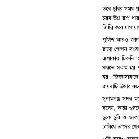
তবে চুরির সময় গ
চরম উগ্র রূপ ধা
জিম্মি করে মালাম
পুলিশ আরও জানায়,
রাতে গোপন সংবাদ
এলাকায় চিরুনি অ
করতে সক্ষম হয় পু
হয়। জিজ্ঞাসাবাদ
রামদাটি উদ্ধার কর
সুনামগঞ্জ সদর মড
বলেন, কান্তা ওরফ
ঢুকে চুরি ও ডা
চালিয়ে তাদের গ্রেপ