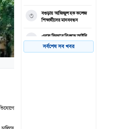
বগুড়ায় আজিজুল হক কলেজ
৩
শিক্ষার্থীদের মানববন্ধন
এবার ফিফা’র বিরুদ্ধে আইনি
৪
লড়াইয়ের ঘোষণা উয়েফা’র
সর্বশেষ সব খবর
বরিশালে ঘরের পাশে বালুর
৫
বস্তায় বিস্ফোরণে একই
পরিবারের দগ্ধ ৩
আমি মানুষ হত্যা করতে চাই
৬
না, এজন্যই ইরানের সঙ্গে চুক্তি
চাই : ট্রাম্প
অভিযোগে
 চালিয়ে