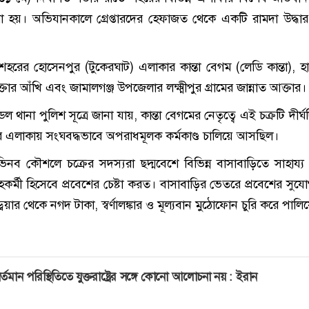
 করা হয়। অভিযানকালে গ্রেপ্তারদের হেফাজত থেকে একটি রামদা উদ্ধা
—শহরের হোসেনপুর (টুকেরঘাট) এলাকার কান্তা বেগম (লেডি কান্তা), 
্তার আঁখি এবং জামালগঞ্জ উপজেলার লক্ষ্মীপুর গ্রামের জান্নাত আক্তার।
ল থানা পুলিশ সূত্রে জানা যায়, কান্তা বেগমের নেতৃত্বে এই চক্রটি দীর্
এলাকায় সংঘবদ্ধভাবে অপরাধমূলক কর্মকাণ্ড চালিয়ে আসছিল।
িনব কৌশলে চক্রের সদস্যরা ছদ্মবেশে বিভিন্ন বাসাবাড়িতে সাহায্য
হকর্মী হিসেবে প্রবেশের চেষ্টা করত। বাসাবাড়ির ভেতরে প্রবেশের সুয
রয়ার থেকে নগদ টাকা, স্বর্ণালঙ্কার ও মূল্যবান মুঠোফোন চুরি করে পাল
র্তমান পরিস্থিতিতে যুক্তরাষ্ট্রের সঙ্গে কোনো আলোচনা নয় : ইরান