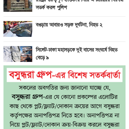
সতর্ক করল পুলিশ
বগুড়ায় আবারও সড়ক দুর্ঘটনা, নিহত ২
সিলেট-ঢাকা মহাসড়কে দুই বাসের সংঘর্ষে নিহত
বেড়ে ৯