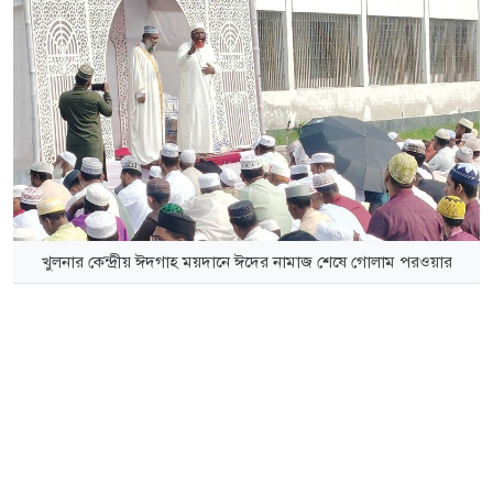
খুলনার কেন্দ্রীয় ঈদগাহ ময়দানে ঈদের নামাজ শেষে গোলাম পরওয়ার