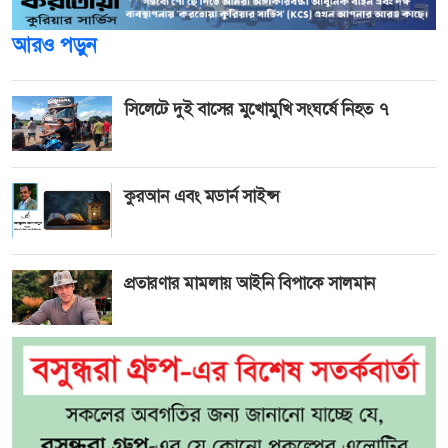
আরও পড়ুন
সিলেটে দুই বাসের মুখোমুখি সংঘর্ষে নিহত ৭
কুরআন এবং মডার্ন সাইন্স
প্রতারণার মামলায় আইনি বিপাকে সালমান