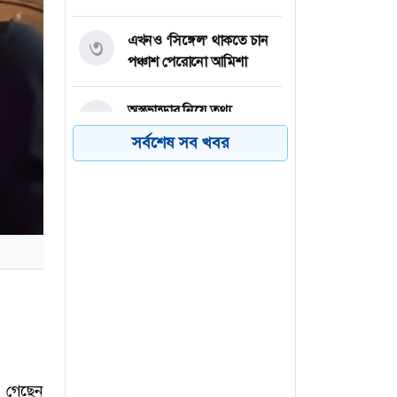
এখনও ‘সিঙ্গেল’ থাকতে চান
৩
পঞ্চাশ পেরোনো আমিশা
অস্ত্রভান্ডার নিয়ে তথ্য
৪
ফাঁসকারীদের কারাদণ্ডের
সর্বশেষ সব খবর
হুঁশিয়ারি ট্রাম্পের
বিএনপির সংসদ সদস্য
৫
বীথিকাকে আইনি নোটিশ
দিলেন আসিফ মাহমুদ
নতুন বিশ্বরেকর্ড গড়লেন জস
৬
বাটলার
য় গেছেন