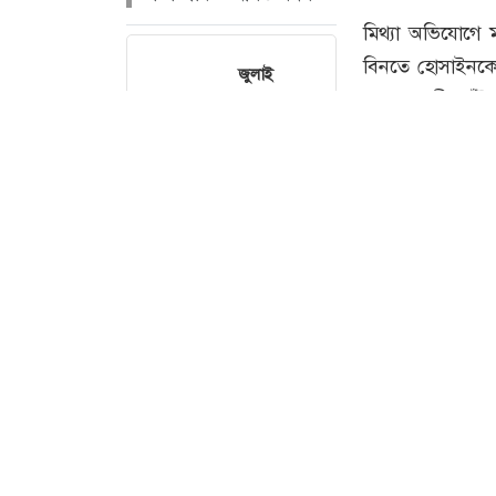
জুলাই
গণঅভ্যুত্থানের
কৃতিত্ব
জনগণের,
কারও একার
নয়: তথ্যমন্ত্রী
ছবি : 
বোমা হামলার
শঙ্কায় সারা
দেশে পুলিশের
হাই অ্যালার্ট
জারি
মিথ্যা অভিযোগে 
বিনতে হোসাইনকে 
১৯৭১ সালের
মাহমুদ সজীব ভূঁই
যুদ্ধ ছিল
জনতার,