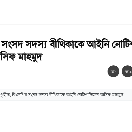
 সংসদ সদস্য বীথিকাকে আইনি নোটি
সিফ মাহমুদ
অ-
অ+