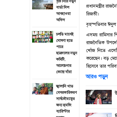
বৃষ্টি নিয়ে নতুন
প্রধানমন্ত্রীর র
বার্তা দিল
রিজভী।
আবহাওয়া
অফিস
বৃহস্পতিবার ঈদু
চলতি মাসেই
এসময় রামিসার পিতা
ঘোষণা হতে
রাজনৈতিক উপদেষ্ট
পারে
খোঁজ নিতে এসেছি। হ
ছাত্রদলের নতুন
করেছেন। বড় মেয়ে
কমিটি,
আলোচনার
হিসেবে তার পরিবা
কেন্দ্রে যাঁরা
আরও পড়ুন
জ্বালানি খাত
বেসরকারিকরণ
উ
সার্বভৌমত্বের
জন্য হুমকি:
ব্যারিস্টার
ভ