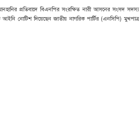
সংগৃহীত, বিএনপির সংসদ সদস্য বীথিকাকে আইনি নোটিশ দিলেন আসিফ মাহমুদ
মানহানির প্রতিবাদে বিএনপির সংরক্ষিত নারী আসনের সংসদ সদস্য
আইনি নোটিশ দিয়েছেন জাতীয় নাগরিক পার্টির (এনসিপি) মুখপাত
য়া।