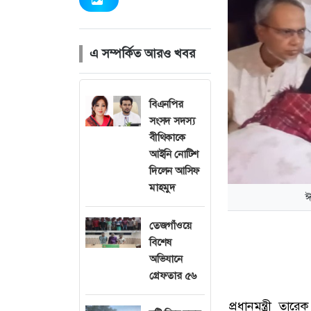
এ সম্পর্কিত আরও খবর
বিএনপির
সংসদ সদস্য
বীথিকাকে
আইনি নোটিশ
দিলেন আসিফ
মাহমুদ
ঈ
তেজগাঁওয়ে
বিশেষ
অভিযানে
গ্রেফতার ৫৬
প্রধানমন্ত্রী 