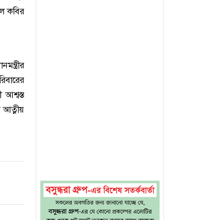
হুল কবির
মন্ত্রীর
রিবারের
 আশ্বস্ত
 আত্নীয়