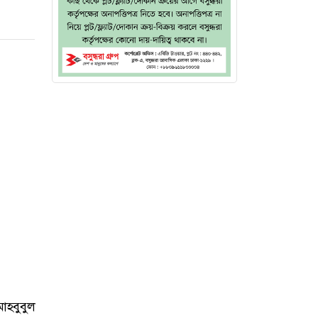
াহবুবুল