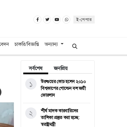
ই-পেপার
িবেদন
চাকরি/বিজ্ঞপ্তি
অন্যান্য
সর্বশেষ
জনপ্রিয়
উরুগুয়ের কোচ হলেন ২০১০
১
বিশ্বকাপের গোল্ডেন বল জয়ী
ফোরলান
শীর্ষ মাদক কারবারিদের
২
তালিকা প্রস্তুত করা হচ্ছে:
স্বরাষ্ট্রমন্ত্রী