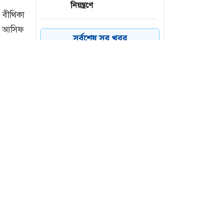
নিয়ন্ত্রণে
কয়েক ডজন
৪
সর্বশেষ সব খবর
অভিবাসনপ্রত্যাশীকে উদ্ধার
গ্রিসের, বেশিরভাগ বাংলাদেশি
জুলাই গণঅভ্যুত্থানের কৃতিত্ব
৫
জনগণের, কারও একার নয়:
তথ্যমন্ত্রী
ভারত থেকে ২ দশমিক ৩
৬
মেট্রিক টন টিয়ার গ্যাস
আমদানি
 বীথিকা
্র আসিফ