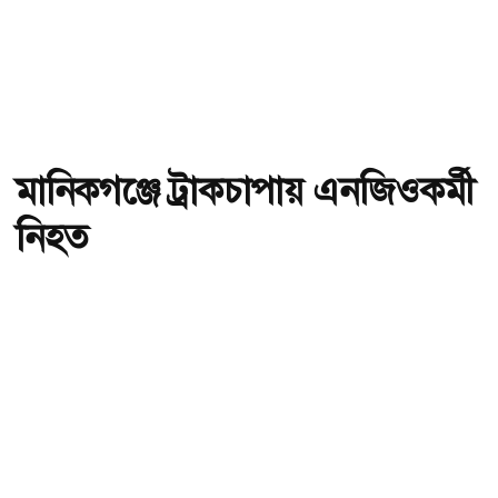
মানিকগঞ্জে ট্রাকচাপায় এনজিওকর্মী
নিহত
অ-
অ+