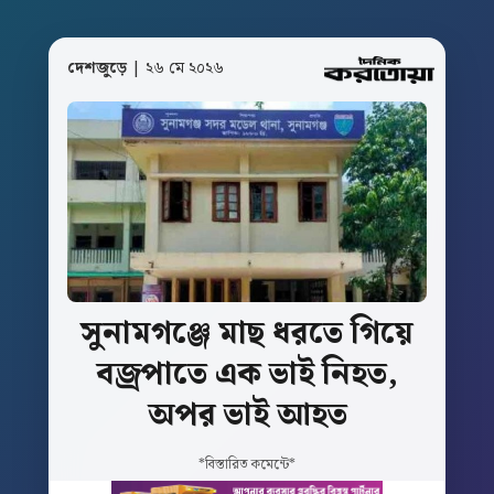
দেশজুড়ে
| ২৬ মে ২০২৬
সুনামগঞ্জে
মাছ
ধরতে
গিয়ে
বজ্রপাতে
এক
ভাই
নিহত,
অপর
ভাই
আহত
*বিস্তারিত কমেন্টে*