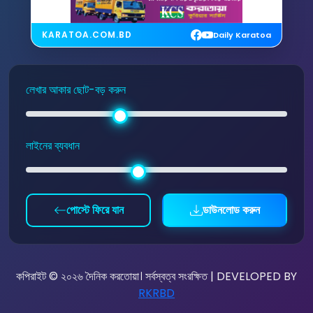
KARATOA.COM.BD
Daily Karatoa
লেখার আকার ছোট-বড় করুন
লাইনের ব্যবধান
পোস্টে ফিরে যান
ডাউনলোড করুন
কপিরাইট © ২০২৬ দৈনিক করতোয়া। সর্বস্বত্ব সংরক্ষিত | DEVELOPED BY
RKRBD