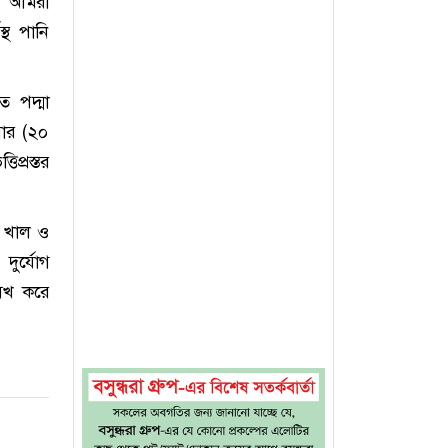
দি আমরা
্থ পানি
ে পদ্মা
বার (২০
িপ্রস্তর
ণ খাল ও
ুর্যোগ
লেখ করে