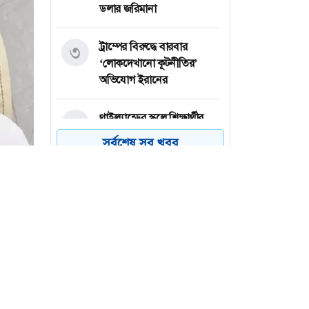
ডলার জরিমানা
ট্রাম্পের বিরুদ্ধে বারবার
৩
‘লোকদেখানো কূটনীতির’
অভিযোগ ইরানের
থাইল্যান্ডের স্কুলে শিক্ষার্থীর
৪
এলোপাতাড়ি গুলিতে নিহত ৬
সর্বশেষ সব খবর
গাজায় ৩০০ দিনে ৩০০ শিশু
৫
নিহত: ইউনিসেফ
জুলাই তথ্যচিত্র বিতর্কে দুঃখ
৬
প্রকাশ, সংশোধনের আশ্বাস
মন্ত্রণালয়ের