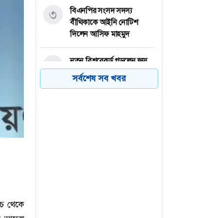
বিএনপির সংসদ সদস্য
৩
বীথিকাকে আইনি নোটিশ
দিলেন আসিফ মাহমুদ
নতুন বিশ্বরেকর্ড গড়লেন জস
৪
বাটলার
সর্বশেষ সব খবর
তেজগাঁওয়ে বিশেষ অভিযানে
৫
গ্রেফতার ৫৬
ভিসা নিয়ে যুক্তরাষ্ট্রের নতুন
৬
নীতিমালা
চে থেকে