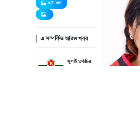
ফটো কার্ড
এ সম্পর্কিত আরও খবর
জুলাই তথ্যচিত্র
বিতর্কে দুঃখ
প্রকাশ,
সংশোধনের
আশ্বাস
মন্ত্রণালয়ের
ছবি : 
দেশের সাত
অঞ্চলে ৬০
কিলোমিটার
বেগে ঝড়-বৃষ্টির