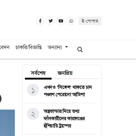
ই-পেপার
িবেদন
চাকরি/বিজ্ঞপ্তি
অন্যান্য
সর্বশেষ
জনপ্রিয়
এখনও ‘সিঙ্গেল’ থাকতে চান
১
পঞ্চাশ পেরোনো আমিশা
অস্ত্রভান্ডার নিয়ে তথ্য
২
ফাঁসকারীদের কারাদণ্ডের
হুঁশিয়ারি ট্রাম্পের