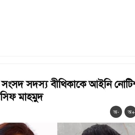
 সংসদ সদস্য বীথিকাকে আইনি নোটি
সিফ মাহমুদ
অ-
অ+