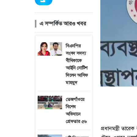
এ সম্পর্কিত আরও খবর
বিএনপির
সংসদ সদস্য
বীথিকাকে
আইনি নোটিশ
দিলেন আসিফ
মাহমুদ
তেজগাঁওয়ে
বিশেষ
অভিযানে
গ্রেফতার ৫৬
প্রধানমন্ত্রী তা