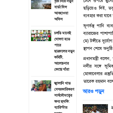
টেনে ওপরে তুলে
বৃষ্টি নিয়ে নতুন
বার্তা দিল
ছড়িয়েও দিই, তব
আবহাওয়া
ব্যবহার করা যাবে 
অফিস
ভূগর্ভস্থ পানি 
ব্যারাজের পাশাপ
চলতি মাসেই
ঘোষণা হতে
মে) টঙ্গীতে দুর্যোগ
পারে
স্থাপন শেষে অনুষ
ছাত্রদলের নতুন
কমিটি,
প্রধানমন্ত্রী ব
আলোচনার
নদীর সঙ্গে ভূম
কেন্দ্রে যাঁরা
মোকাবেলার প্রস্ত
তারেক রহমান বলেন
জ্বালানি খাত
বেসরকারিকরণ
আরও পড়ুন
সার্বভৌমত্বের
জন্য হুমকি:
২
ব্যারিস্টার