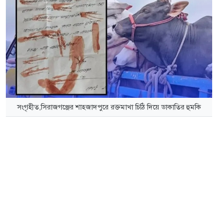
সংগৃহীত,সিরাজগঞ্জের শাহজাদপুরে রক্তমাখা চিঠি দিয়ে ডাকাতির হুমকি