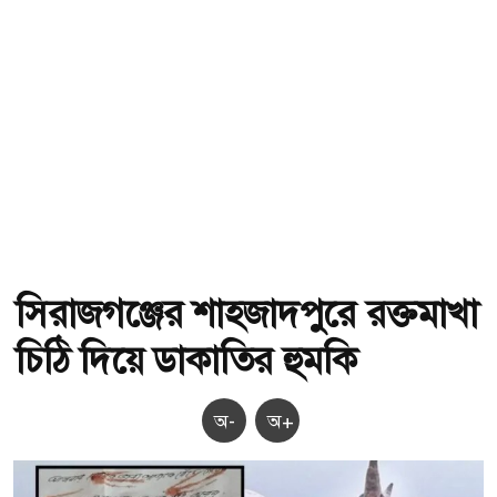
সিরাজগঞ্জের শাহজাদপুরে রক্তমাখা
চিঠি দিয়ে ডাকাতির হুমকি
অ-
অ+