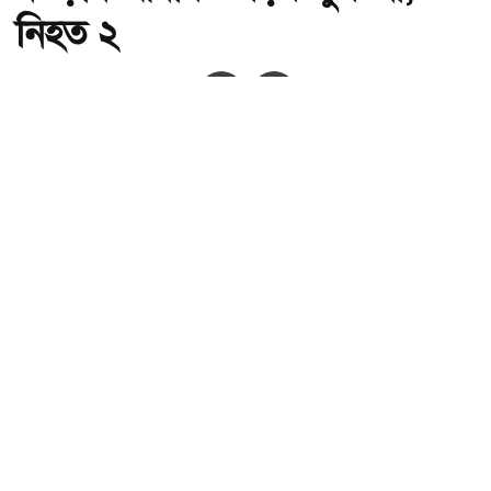
নিহত ২
অ-
অ+
সংগৃহীত,বগুড়ায় আবারও সড়ক দুর্ঘটনা, নিহত ২