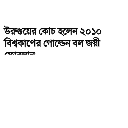
উরুগুয়ের কোচ হলেন ২০১০
বিশ্বকাপের গোল্ডেন বল জয়ী
ফোরলান
অ-
অ+