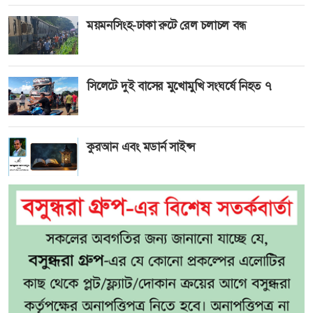
ময়মনসিংহ-ঢাকা রুটে রেল চলাচল বন্ধ
সিলেটে দুই বাসের মুখোমুখি সংঘর্ষে নিহত ৭
কুরআন এবং মডার্ন সাইন্স