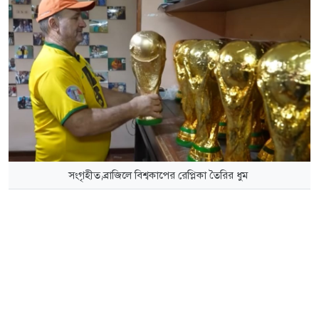
সংগৃহীত,ব্রাজিলে বিশ্বকাপের রেপ্লিকা তৈরির ধুম