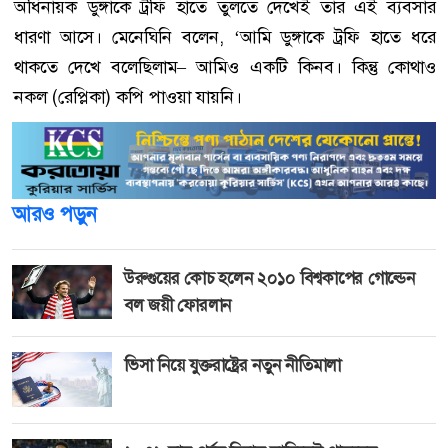
অধিনায়ক ডুঙ্গাকে ট্রফি হাতে তুলতে দেখেই তার এই ব্যবসার
ধারণা আসে। মেনেঘিনি বলেন, ‘আমি ডুঙ্গাকে ট্রফি হাতে ধরে
থাকতে দেখে বলেছিলাম– আমিও একটি কিনব। কিন্তু কোথাও
নকল (রেপ্লিকা) কপি পাওয়া যায়নি।
আরও পড়ুন
উরুগুয়ের কোচ হলেন ২০১০ বিশ্বকাপের গোল্ডেন
বল জয়ী ফোরলান
ভিসা নিয়ে যুক্তরাষ্ট্রের নতুন নীতিমালা