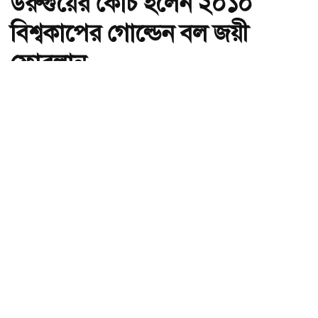
উরুগুয়ের কোচ হলেন ২০১০
বিশ্বকাপের গোল্ডেন বল জয়ী
ফোরলান
অ-
অ+