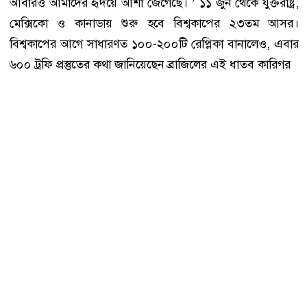
আবারও আমাদের হৃদয়ে আশা জেগেছে। ’ ১১ জুন থেকে যুক্তরাষ্ট্র,
মেক্সিকো ও কানাডায় শুরু হবে বিশ্বকাপের ২৩তম আসর।
বিশ্বকাপের আগে সাধারণত ১০০-২০০টি রেপ্লিকা বানালেও, এবার
৬০০ ট্রফি প্রস্তুতের কথা জানিয়েছেন ব্রাজিলের এই ধাতব কারিগর