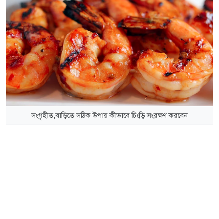
সংগৃহীত,বাড়িতে সঠিক উপায় কীভাবে চিংড়ি সংরক্ষণ করবেন